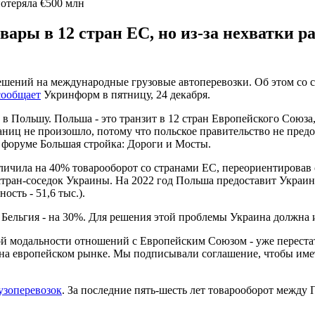
потеряла €500 млн
ары в 12 стран ЕС, но из-за нехватки р
азрешений на международные грузовые автоперевозки. Об этом 
сообщает
Укринформ в пятницу, 24 декабря.
 в Польшу. Польша - это транзит в 12 стран Европейского Союза,
аниц не произошло, потому что польское правительство не предо
 на форуме Большая стройка: Дороги и Мосты.
личила на 40% товарооборот со странами ЕС, переориентировав 
ран-соседок Украины. На 2022 год Польша предоставит Украине 
ость - 51,6 тыс.).
 Бельгия - на 30%. Для решения этой проблемы Украина должна 
ой модальности отношений с Европейским Союзом - уже перестат
а на европейском рынке. Мы подписывали соглашение, чтобы име
рузоперевозок
. За последние пять-шесть лет товарооборот между 