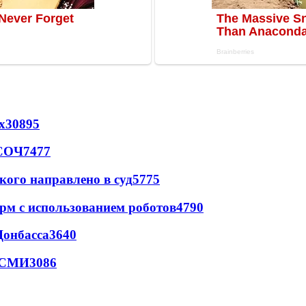
х
30895
 СОЧ
7477
кого направлено в суд
5775
рм с использованием роботов
4790
Донбасса
3640
- СМИ
3086