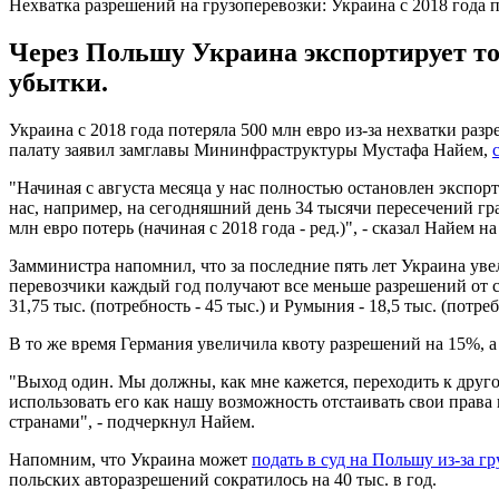
Нехватка разрешений на грузоперевозки: Украина с 2018 года 
Через Польшу Украина экспортирует тов
убытки.
Украина с 2018 года потеряла 500 млн евро из-за нехватки р
палату заявил замглавы Мининфраструктуры Мустафа Найем,
"Начиная с августа месяца у нас полностью остановлен экспорт
нас, например, на сегодняшний день 34 тысячи пересечений гр
млн евро потерь (начиная с 2018 года - ред.)", - сказал Найем
Замминистра напомнил, что за последние пять лет Украина уве
перевозчики каждый год получают все меньше разрешений от ст
31,75 тыс. (потребность - 45 тыс.) и Румыния - 18,5 тыс. (потребн
В то же время Германия увеличила квоту разрешений на 15%, а
"Выход один. Мы должны, как мне кажется, переходить к друг
использовать его как нашу возможность отстаивать свои прав
странами", - подчеркнул Найем.
Напомним, что Украина может
подать в суд на Польшу из-за г
польских авторазрешений сократилось на 40 тыс. в год.