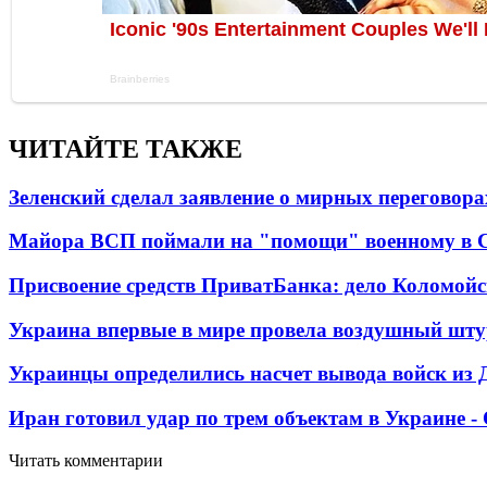
ЧИТАЙТЕ ТАКЖЕ
Зеленский сделал заявление о мирных переговора
Майора ВСП поймали на "помощи" военному в
Присвоение средств ПриватБанка: дело Коломойс
Украина впервые в мире провела воздушный шту
Украинцы определились насчет вывода войск из 
Иран готовил удар по трем объектам в Украине 
Читать комментарии