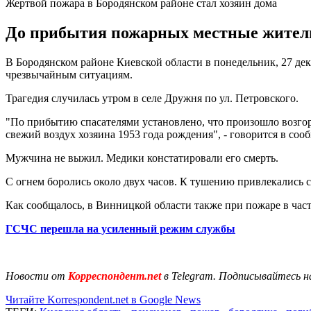
Жертвой пожара в Бородянском районе стал хозяин дома
До прибытия пожарных местные жители
В Бородянском районе Киевской области в понедельник, 27 де
чрезвычайным ситуациям.
Трагедия случилась утром в селе Дружня по ул. Петровского.
"По прибытию спасателями установлено, что произошло возгор
свежий воздух хозяина 1953 года рождения", - говорится в соо
Мужчина не выжил. Медики констатировали его смерть.
С огнем боролись около двух часов. К тушению привлекались 
Как сообщалось, в Винницкой области также при пожаре в ча
ГСЧС перешла на усиленный режим службы
Новости от
Корреспондент.net
в Telegram. Подписывайтесь н
Читайте Korrespondent.net в Google News