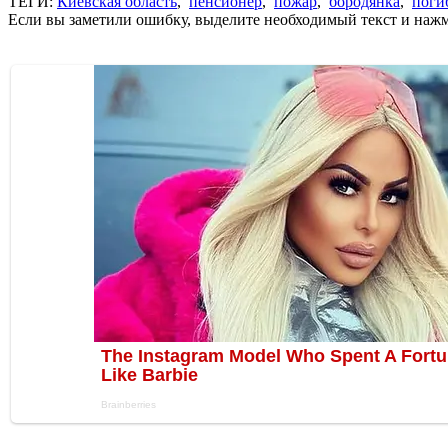
ТЕГИ:
Киевская область
,
пенсионер
,
пожар
,
бородянка
,
поги
Если вы заметили ошибку, выделите необходимый текст и нажми