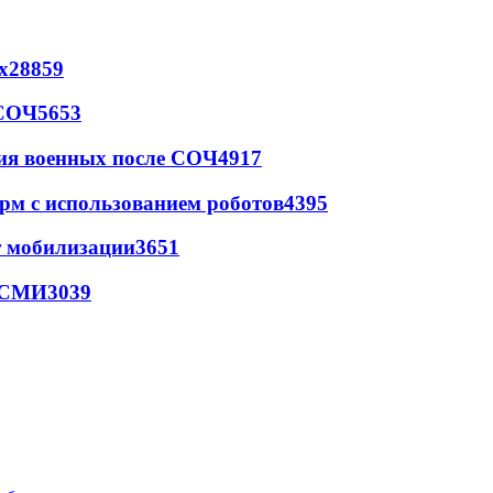
х
28859
 СОЧ
5653
ия военных после СОЧ
4917
рм с использованием роботов
4395
т мобилизации
3651
- СМИ
3039