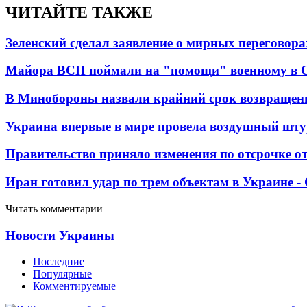
ЧИТАЙТЕ ТАКЖЕ
Зеленский сделал заявление о мирных переговора
Майора ВСП поймали на "помощи" военному в
В Минобороны назвали крайний срок возвращен
Украина впервые в мире провела воздушный шту
Правительство приняло изменения по отсрочке о
Иран готовил удар по трем объектам в Украине 
Читать комментарии
Новости Украины
Последние
Популярные
Комментируемые