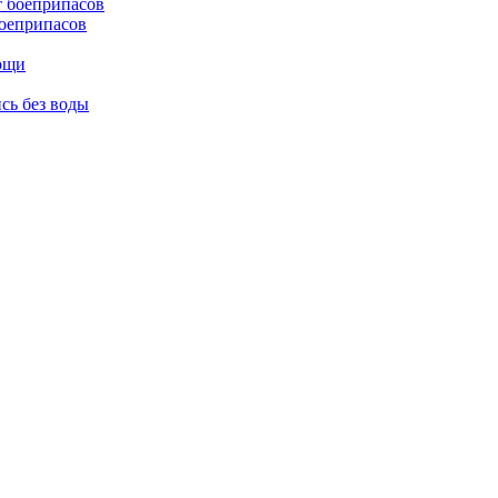
боеприпасов
мощи
сь без воды