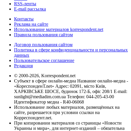
RSS-ленты
E-mail рассылка
Контакты
Реклама на сайте
Использование материалов korrespondent.net
Правила пользования сайтом
Договор пользования сайтом
Политика в сфере конфиденциальности и персональных
данных
Пользовательское соглашение
Редакция
© 2000-2026, Korrespondent.net
Субъект в сфере онлайн-медиа Название онлайн-медиа -
«КореспонденТ.net» Адрес: 02091, місто Київ,
ХАРКІВСЬКЕ ШОСЕ, будинок 172-Б, офіс 208/1 E-mail:
sunlight@mediadim.com.ua
Телефон: 044-205-43-00
Идентификатор медиа - R40-06068
Использование любых материалов, размещённых на
сайте, разрешается при условии ссылки на
Корреспондент.net.
При копировании материалов со страницы «Новости
Украины и мира», для интернет-изданий – обязательна