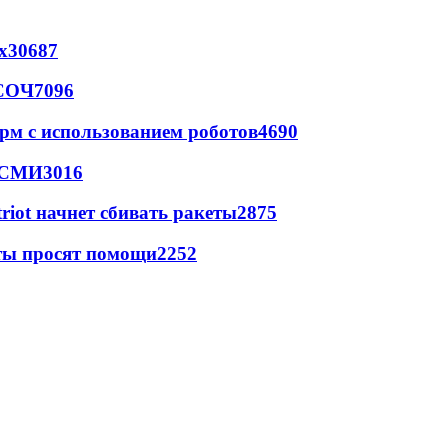
х
30687
 СОЧ
7096
рм с использованием роботов
4690
- СМИ
3016
triot начнет сбивать ракеты
2875
сты просят помощи
2252