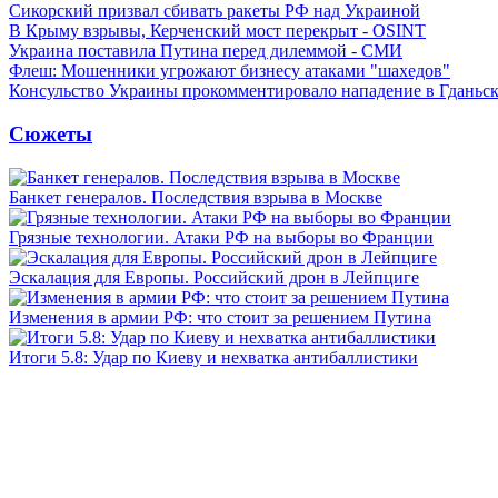
Сикорский призвал сбивать ракеты РФ над Украиной
В Крыму взрывы, Керченский мост перекрыт - OSINT
Украина поставила Путина перед дилеммой - СМИ
Флеш: Мошенники угрожают бизнесу атаками "шахедов"
Консульство Украины прокомментировало нападение в Гданьс
Сюжеты
Банкет генералов. Последствия взрыва в Москве
Грязные технологии. Атаки РФ на выборы во Франции
Эскалация для Европы. Российский дрон в Лейпциге
Изменения в армии РФ: что стоит за решением Путина
Итоги 5.8: Удар по Киеву и нехватка антибаллистики