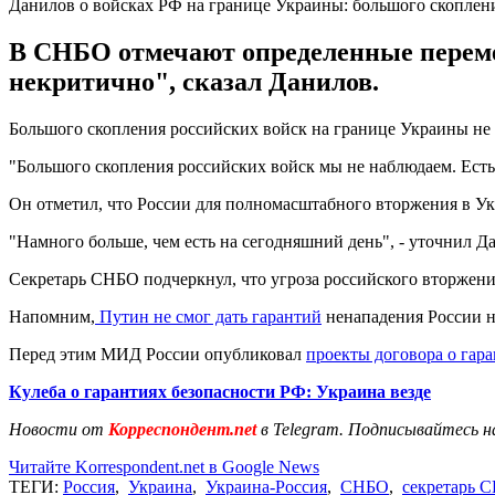
Данилов о войсках РФ на границе Украины: большого скоплен
В СНБО отмечают определенные перемещ
некритично", сказал Данилов.
Большого скопления российских войск на границе Украины не
"Большого скопления российских войск мы не наблюдаем. Есть 
Он отметил, что России для полномасштабного вторжения в Укр
"Намного больше, чем есть на сегодняшний день", - уточнил Д
Секретарь СНБО подчеркнул, что угроза российского вторжени
Напомним,
Путин не смог дать гарантий
ненападения России на
Перед этим МИД России опубликовал
проекты договора о гар
Кулеба о гарантиях безопасности РФ: Украина везде
Новости от
Корреспондент.net
в Telegram. Подписывайтесь н
Читайте Korrespondent.net в Google News
ТЕГИ:
Россия
,
Украина
,
Украина-Россия
,
СНБО
,
секретарь 