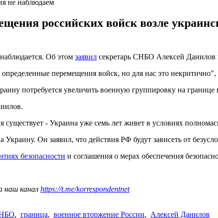
ия не наблюдаем
ения российских войск возле украинско
 наблюдается. Об этом
заявил
секретарь СНБО Алексей Данилов в 
определенные перемещения войск, но для нас это некритично", 
аину потребуется увеличить военную группировку на границе в 
анилов.
я существует - Украина уже семь лет живет в условиях полнома
 Украину. Он заявил, что действия РФ будут зависеть от безусл
антиях безопасности
и соглашения о мерах обеспечения безопасн
а наш канал
https://t.me/korrespondentnet
СНБО
,
граница
,
военное вторжение России
,
Алексей Данилов