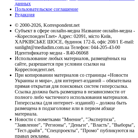
данных
Пользовательское соглашение
Редакция
© 2000-2026, Korrespondent.net
Субъект в сфере онлайн-медиа Название онлайн-медиа -
«КореспонденТ.net» Адрес: 02091, місто Київ,
ХАРКІВСЬКЕ ШОСЕ, будинок 172-Б, офіс 208/1 E-mail:
sunlight@mediadim.com.ua
Телефон: 044-205-43-00
Идентификатор медиа - R40-06068
Использование любых материалов, размещённых на
сайте, разрешается при условии ссылки на
Корреспондент.net.
При копировании материалов со страницы «Новости
Украины и мира», для интернет-изданий – обязательна
прямая открытая для поисковых систем гиперссылка.
Ссылка должна быть размещена в независимости от
полного либо частичного использования материалов.
Гиперссылка (для интернет- изданий) – должна быть
размещена в подзаголовке или в первом абзаце
материала.
Новости с пометками "Мнение", "Экспертиза",
"Заявление", "Регионы", "Деньги", "Власть", "Выборы",
"Тест-драйв", "Спецпроекты", "Промо" публикуются на
правах рекламы.