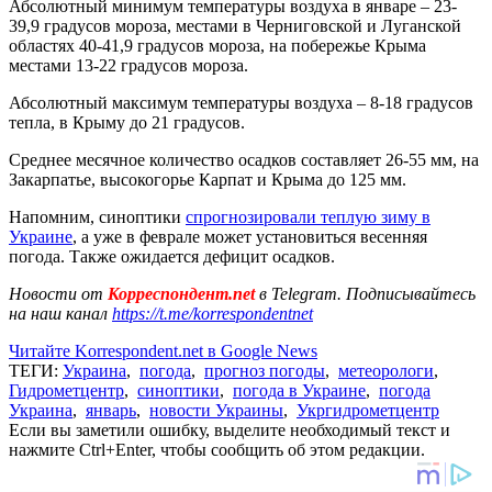
Абсолютный минимум температуры воздуха в январе – 23-
39,9 градусов мороза, местами в Черниговской и Луганской
областях 40-41,9 градусов мороза, на побережье Крыма
местами 13-22 градусов мороза.
Абсолютный максимум температуры воздуха – 8-18 градусов
тепла, в Крыму до 21 градусов.
Среднее месячное количество осадков составляет 26-55 мм, на
Закарпатье, высокогорье Карпат и Крыма до 125 мм.
Напомним, синоптики
спрогнозировали теплую зиму в
Украине
, а уже в феврале может установиться весенняя
погода. Также ожидается дефицит осадков.
Новости от
Корреспондент.net
в Telegram. Подписывайтесь
на наш канал
https://t.me/korrespondentnet
Читайте Korrespondent.net в Google News
ТЕГИ:
Украина
,
погода
,
прогноз погоды
,
метеорологи
,
Гидрометцентр
,
синоптики
,
погода в Украине
,
погода
Украина
,
январь
,
новости Украины
,
Укргидрометцентр
Если вы заметили ошибку, выделите необходимый текст и
нажмите Ctrl+Enter, чтобы сообщить об этом редакции.