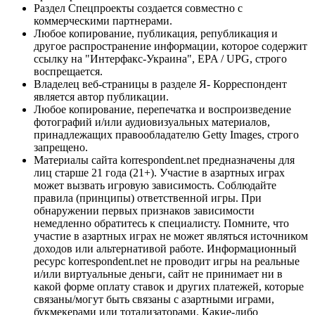
Раздел Спецпроекты создается совместно с
коммерческими партнерами.
Любое копирование, публикация, републикация и
другое распространение информации, которое содержит
ссылку на "Интерфакс-Украина", EPA / UPG, строго
воспрещается.
Владелец веб-страницы в разделе Я- Корреспондент
является автор публикации.
Любое копирование, перепечатка и воспроизведение
фотографий и/или аудиовизуальных материалов,
принадлежащих правообладателю Getty Images, строго
запрещено.
Материалы сайта korrespondent.net предназначены для
лиц старше 21 года (21+). Участие в азартных играх
может вызвать игровую зависимость. Соблюдайте
правила (принципы) ответственной игры. При
обнаружении первых признаков зависимости
немедленно обратитесь к специалисту. Помните, что
участие в азартных играх не может являться источником
доходов или альтернативой работе. Информационный
ресурс korrespondent.net не проводит игры на реальные
и/или виртуальные деньги, сайт не принимает ни в
какой форме оплату ставок и других платежей, которые
связаны/могут быть связаны с азартными играми,
букмекерами или тотализаторами. Какие-либо