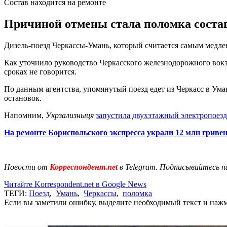
Состав находится на ремонте
Причиной отмены стала поломка состава
Дизель-поезд Черкассы-Умань, который считается самым медле
Как уточнило руководство Черкасского железнодорожного вокза
сроках не говорится.
По данным агентства, упомянутый поезд едет из Черкасс в Уман
остановок.
Напомним,
Укрзализныця
запустила двухэтажный электропоезд
На ремонте Бориспольского экспресса украли 12 млн гриве
Новости от
Корреспондент.net
в Telegram. Подписывайтесь н
Читайте Korrespondent.net в Google News
ТЕГИ:
Поезд
,
Умань
,
Черкассы
,
поломка
Если вы заметили ошибку, выделите необходимый текст и нажми