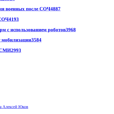
ия военных после СОЧ
4887
 СОЧ
4193
рм с использованием роботов
3968
т мобилизации
3584
- СМИ
2993
да Алексей Юков