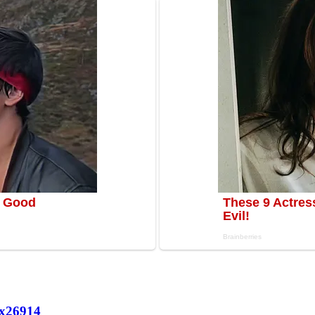
х
26914