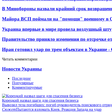
В Минобороны назвали крайний срок возвращен
Майора ВСП поймали на "помощи" военному в
Украина впервые в мире провела воздушный шту
Правительство приняло изменения по отсрочке о
Иран готовил удар по трем объектам в Украине 
Читать комментарии
Новости Украины
Последние
Популярные
Комментируемые
Корецкий назвал шаги для спасения бизнеса
Вывозил тела погибших: погиб руководитель поискового отря
Сюжет
Пытаются взломать Киев. Реакция Запада на удар