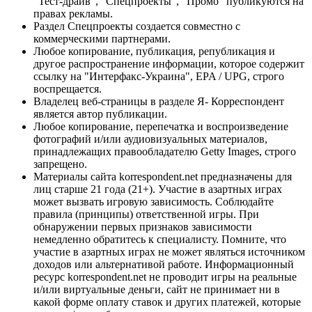
"Тест-драйв", "Спецпроекты", "Промо" публикуются на
правах рекламы.
Раздел Спецпроекты создается совместно с
коммерческими партнерами.
Любое копирование, публикация, републикация и
другое распространение информации, которое содержит
ссылку на "Интерфакс-Украина", EPA / UPG, строго
воспрещается.
Владелец веб-страницы в разделе Я- Корреспондент
является автор публикации.
Любое копирование, перепечатка и воспроизведение
фотографий и/или аудиовизуальных материалов,
принадлежащих правообладателю Getty Images, строго
запрещено.
Материалы сайта korrespondent.net предназначены для
лиц старше 21 года (21+). Участие в азартных играх
может вызвать игровую зависимость. Соблюдайте
правила (принципы) ответственной игры. При
обнаружении первых признаков зависимости
немедленно обратитесь к специалисту. Помните, что
участие в азартных играх не может являться источником
доходов или альтернативой работе. Информационный
ресурс korrespondent.net не проводит игры на реальные
и/или виртуальные деньги, сайт не принимает ни в
какой форме оплату ставок и других платежей, которые