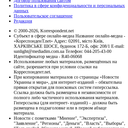
Договор пользования сайтом
Политика в сфере конфиденциальности и персональных
данных
Пользовательское соглашение
Редакция
© 2000-2026, Korrespondent.net
Субъект в сфере онлайн-медиа Название онлайн-медиа -
«КореспонденТ.net» Адрес: 02091, місто Київ,
ХАРКІВСЬКЕ ШОСЕ, будинок 172-Б, офіс 208/1 E-mail:
sunlight@mediadim.com.ua
Телефон: 044-205-43-00
Идентификатор медиа - R40-06068
Использование любых материалов, размещённых на
сайте, разрешается при условии ссылки на
Корреспондент.net.
При копировании материалов со страницы «Новости
Украины и мира», для интернет-изданий – обязательна
прямая открытая для поисковых систем гиперссылка.
Ссылка должна быть размещена в независимости от
полного либо частичного использования материалов.
Гиперссылка (для интернет- изданий) – должна быть
размещена в подзаголовке или в первом абзаце
материала.
Новости с пометками "Мнение", "Экспертиза",
"Заявление", "Регионы", "Деньги", "Власть", "Выборы",