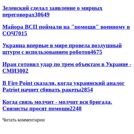
Зеленский сделал заявление о мирных
переговорах
30649
Майора ВСП поймали на "помощи" военному в
СОЧ
7015
Украина впервые в мире провела воздушный
штурм с использованием роботов
4675
Иран готовил удар по трем объектам в Украине -
СМИ
3002
В Fire Point сказали, когда украинский аналог
Patriot начнет сбивать ракеты
2854
Когда связь молчит - молчит вся бригада.
Связисты просят помощи
2248
Читать комментарии