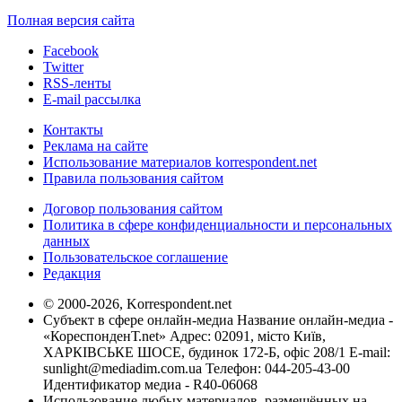
Полная версия сайта
Facebook
Twitter
RSS-ленты
E-mail рассылка
Контакты
Реклама на сайте
Использование материалов korrespondent.net
Правила пользования сайтом
Договор пользования сайтом
Политика в сфере конфиденциальности и персональных
данных
Пользовательское соглашение
Редакция
© 2000-2026, Korrespondent.net
Субъект в сфере онлайн-медиа Название онлайн-медиа -
«КореспонденТ.net» Адрес: 02091, місто Київ,
ХАРКІВСЬКЕ ШОСЕ, будинок 172-Б, офіс 208/1 E-mail:
sunlight@mediadim.com.ua
Телефон: 044-205-43-00
Идентификатор медиа - R40-06068
Использование любых материалов, размещённых на