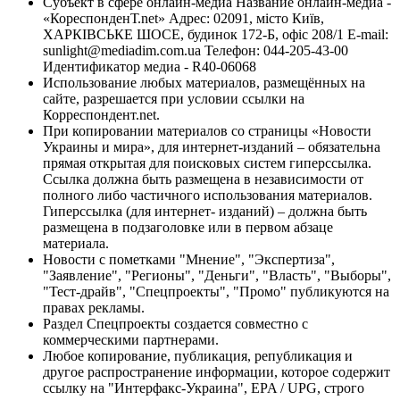
Субъект в сфере онлайн-медиа Название онлайн-медиа -
«КореспонденТ.net» Адрес: 02091, місто Київ,
ХАРКІВСЬКЕ ШОСЕ, будинок 172-Б, офіс 208/1 E-mail:
sunlight@mediadim.com.ua
Телефон: 044-205-43-00
Идентификатор медиа - R40-06068
Использование любых материалов, размещённых на
сайте, разрешается при условии ссылки на
Корреспондент.net.
При копировании материалов со страницы «Новости
Украины и мира», для интернет-изданий – обязательна
прямая открытая для поисковых систем гиперссылка.
Ссылка должна быть размещена в независимости от
полного либо частичного использования материалов.
Гиперссылка (для интернет- изданий) – должна быть
размещена в подзаголовке или в первом абзаце
материала.
Новости с пометками "Мнение", "Экспертиза",
"Заявление", "Регионы", "Деньги", "Власть", "Выборы",
"Тест-драйв", "Спецпроекты", "Промо" публикуются на
правах рекламы.
Раздел Спецпроекты создается совместно с
коммерческими партнерами.
Любое копирование, публикация, републикация и
другое распространение информации, которое содержит
ссылку на "Интерфакс-Украина", EPA / UPG, строго