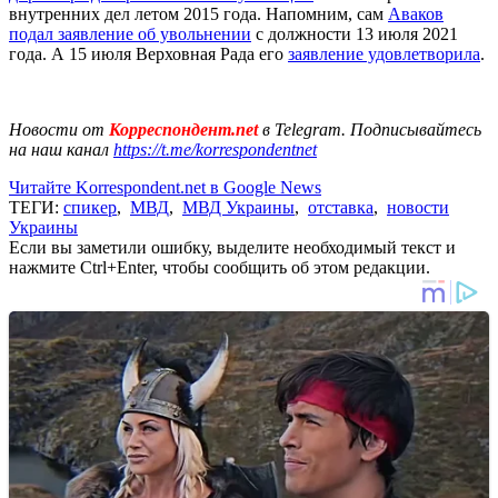
внутренних дел летом 2015 года. Напомним, сам
Аваков
подал заявление об увольнении
с должности 13 июля 2021
года. А 15 июля Верховная Рада его
заявление удовлетворила
.
Новости от
Корреспондент.net
в Telegram. Подписывайтесь
на наш канал
https://t.me/korrespondentnet
Читайте Korrespondent.net в Google News
ТЕГИ:
спикер
,
МВД
,
МВД Украины
,
отставка
,
новости
Украины
Если вы заметили ошибку, выделите необходимый текст и
нажмите Ctrl+Enter, чтобы сообщить об этом редакции.