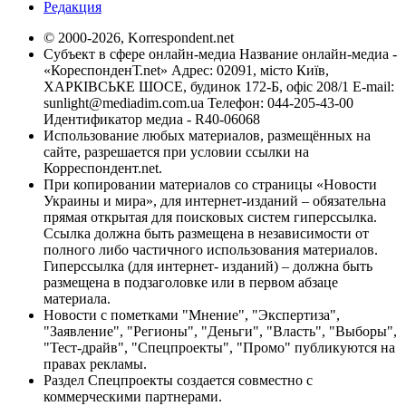
Редакция
© 2000-2026, Korrespondent.net
Субъект в сфере онлайн-медиа Название онлайн-медиа -
«КореспонденТ.net» Адрес: 02091, місто Київ,
ХАРКІВСЬКЕ ШОСЕ, будинок 172-Б, офіс 208/1 E-mail:
sunlight@mediadim.com.ua
Телефон: 044-205-43-00
Идентификатор медиа - R40-06068
Использование любых материалов, размещённых на
сайте, разрешается при условии ссылки на
Корреспондент.net.
При копировании материалов со страницы «Новости
Украины и мира», для интернет-изданий – обязательна
прямая открытая для поисковых систем гиперссылка.
Ссылка должна быть размещена в независимости от
полного либо частичного использования материалов.
Гиперссылка (для интернет- изданий) – должна быть
размещена в подзаголовке или в первом абзаце
материала.
Новости с пометками "Мнение", "Экспертиза",
"Заявление", "Регионы", "Деньги", "Власть", "Выборы",
"Тест-драйв", "Спецпроекты", "Промо" публикуются на
правах рекламы.
Раздел Спецпроекты создается совместно с
коммерческими партнерами.