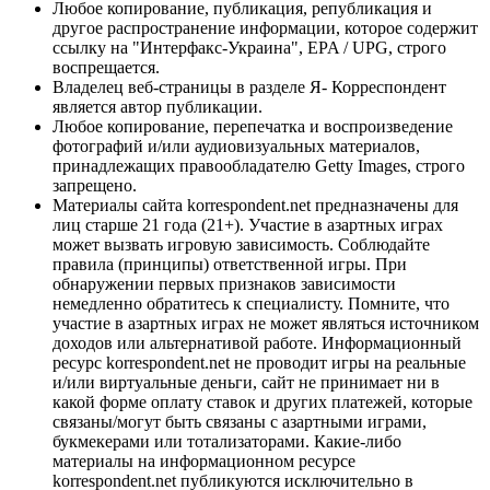
Любое копирование, публикация, републикация и
другое распространение информации, которое содержит
ссылку на "Интерфакс-Украина", EPA / UPG, строго
воспрещается.
Владелец веб-страницы в разделе Я- Корреспондент
является автор публикации.
Любое копирование, перепечатка и воспроизведение
фотографий и/или аудиовизуальных материалов,
принадлежащих правообладателю Getty Images, строго
запрещено.
Материалы сайта korrespondent.net предназначены для
лиц старше 21 года (21+). Участие в азартных играх
может вызвать игровую зависимость. Соблюдайте
правила (принципы) ответственной игры. При
обнаружении первых признаков зависимости
немедленно обратитесь к специалисту. Помните, что
участие в азартных играх не может являться источником
доходов или альтернативой работе. Информационный
ресурс korrespondent.net не проводит игры на реальные
и/или виртуальные деньги, сайт не принимает ни в
какой форме оплату ставок и других платежей, которые
связаны/могут быть связаны с азартными играми,
букмекерами или тотализаторами. Какие-либо
материалы на информационном ресурсе
korrespondent.net публикуются исключительно в