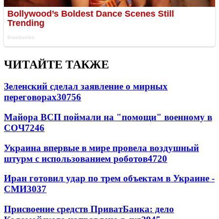
ЧИТАЙТЕ ТАКЖЕ
Зеленский сделал заявление о мирных
переговорах
30756
Майора ВСП поймали на "помощи" военному в
СОЧ
7246
Украина впервые в мире провела воздушный
штурм с использованием роботов
4720
Иран готовил удар по трем объектам в Украине -
СМИ
3037
Присвоение средств ПриватБанка: дело