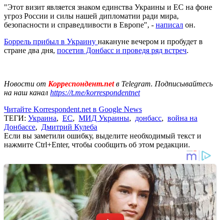
"Этот визит является знаком единства Украины и ЕС на фоне
угроз России и силы нашей дипломатии ради мира,
безопасности и справедливости в Европе", -
написал
он.
Боррель прибыл в Украину
накануне вечером и пробудет в
стране два дня,
посетив Донбасс и проведя ряд встреч
.
Новости от
Корреспондент.net
в Telegram. Подписывайтесь
на наш канал
https://t.me/korrespondentnet
Читайте Korrespondent.net в Google News
ТЕГИ:
Украина
,
ЕС
,
МИД Украины
,
донбасс
,
война на
Донбассе
,
Дмитрий Кулеба
Если вы заметили ошибку, выделите необходимый текст и
нажмите Ctrl+Enter, чтобы сообщить об этом редакции.