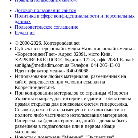
Договор пользования сайтом
Политика в сфере конфиденциальности и персональных
данных
Пользовательское соглашение
Редакция
© 2000-2026, Korrespondent.net
Субъект в сфере онлайн-медиа Название онлайн-медиа -
«КореспонденТ.net» Адрес: 02091, місто Київ,
ХАРКІВСЬКЕ ШОСЕ, будинок 172-Б, офіс 208/1 E-mail:
sunlight@mediadim.com.ua
Телефон: 044-205-43-00
Идентификатор медиа - R40-06068
Использование любых материалов, размещённых на
сайте, разрешается при условии ссылки на
Корреспондент.net.
При копировании материалов со страницы «Новости
Украины и мира», для интернет-изданий – обязательна
прямая открытая для поисковых систем гиперссылка.
Ссылка должна быть размещена в независимости от
полного либо частичного использования материалов.
Гиперссылка (для интернет- изданий) – должна быть
размещена в подзаголовке или в первом абзаце
материала.
Новости с пометками "Мнение", "Экспертиза",