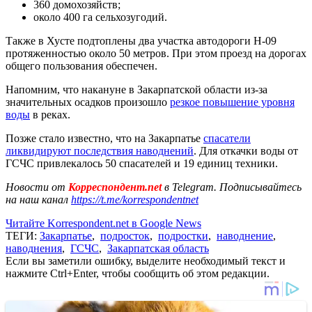
360 домохозяйств;
около 400 га сельхозугодий.
Также в Хусте подтоплены два участка автодороги Н-09
протяженностью около 50 метров. При этом проезд на дорогах
общего пользования обеспечен.
Напомним, что накануне в Закарпатской области из-за
значительных осадков произошло
резкое повышение уровня
воды
в реках.
Позже стало известно, что на Закарпатье
спасатели
ликвидируют последствия наводнений
. Для откачки воды от
ГСЧС привлекалось 50 спасателей и 19 единиц техники.
Новости от
Корреспондент.net
в Telegram. Подписывайтесь
на наш канал
https://t.me/korrespondentnet
Читайте Korrespondent.net в Google News
ТЕГИ:
Закарпатье
,
подросток
,
подростки
,
наводнение
,
наводнения
,
ГСЧС
,
Закарпатская область
Если вы заметили ошибку, выделите необходимый текст и
нажмите Ctrl+Enter, чтобы сообщить об этом редакции.