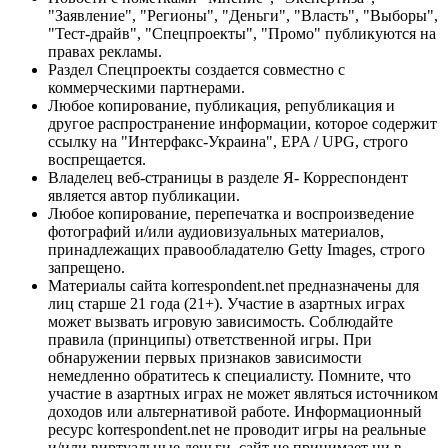
"Заявление", "Регионы", "Деньги", "Власть", "Выборы",
"Тест-драйв", "Спецпроекты", "Промо" публикуются на
правах рекламы.
Раздел Спецпроекты создается совместно с
коммерческими партнерами.
Любое копирование, публикация, републикация и
другое распространение информации, которое содержит
ссылку на "Интерфакс-Украина", EPA / UPG, строго
воспрещается.
Владелец веб-страницы в разделе Я- Корреспондент
является автор публикации.
Любое копирование, перепечатка и воспроизведение
фотографий и/или аудиовизуальных материалов,
принадлежащих правообладателю Getty Images, строго
запрещено.
Материалы сайта korrespondent.net предназначены для
лиц старше 21 года (21+). Участие в азартных играх
может вызвать игровую зависимость. Соблюдайте
правила (принципы) ответственной игры. При
обнаружении первых признаков зависимости
немедленно обратитесь к специалисту. Помните, что
участие в азартных играх не может являться источником
доходов или альтернативой работе. Информационный
ресурс korrespondent.net не проводит игры на реальные
и/или виртуальные деньги, сайт не принимает ни в