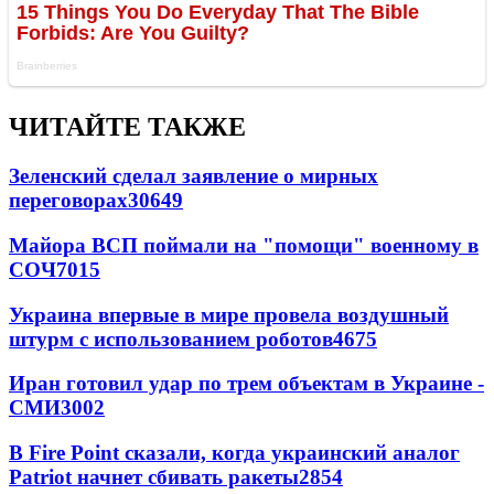
ЧИТАЙТЕ ТАКЖЕ
Зеленский сделал заявление о мирных
переговорах
30649
Майора ВСП поймали на "помощи" военному в
СОЧ
7015
Украина впервые в мире провела воздушный
штурм с использованием роботов
4675
Иран готовил удар по трем объектам в Украине -
СМИ
3002
В Fire Point сказали, когда украинский аналог
Patriot начнет сбивать ракеты
2854