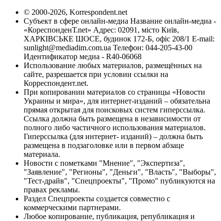
© 2000-2026, Korrespondent.net
Субъект в сфере онлайн-медиа Название онлайн-медиа -
«КореспонденТ.net» Адрес: 02091, місто Київ,
ХАРКІВСЬКЕ ШОСЕ, будинок 172-Б, офіс 208/1 E-mail:
sunlight@mediadim.com.ua
Телефон: 044-205-43-00
Идентификатор медиа - R40-06068
Использование любых материалов, размещённых на
сайте, разрешается при условии ссылки на
Корреспондент.net.
При копировании материалов со страницы «Новости
Украины и мира», для интернет-изданий – обязательна
прямая открытая для поисковых систем гиперссылка.
Ссылка должна быть размещена в независимости от
полного либо частичного использования материалов.
Гиперссылка (для интернет- изданий) – должна быть
размещена в подзаголовке или в первом абзаце
материала.
Новости с пометками "Мнение", "Экспертиза",
"Заявление", "Регионы", "Деньги", "Власть", "Выборы",
"Тест-драйв", "Спецпроекты", "Промо" публикуются на
правах рекламы.
Раздел Спецпроекты создается совместно с
коммерческими партнерами.
Любое копирование, публикация, републикация и