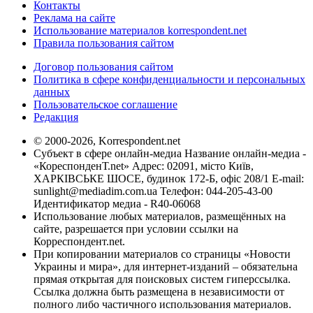
Контакты
Реклама на сайте
Использование материалов korrespondent.net
Правила пользования сайтом
Договор пользования сайтом
Политика в сфере конфиденциальности и персональных
данных
Пользовательское соглашение
Редакция
© 2000-2026, Korrespondent.net
Субъект в сфере онлайн-медиа Название онлайн-медиа -
«КореспонденТ.net» Адрес: 02091, місто Київ,
ХАРКІВСЬКЕ ШОСЕ, будинок 172-Б, офіс 208/1 E-mail:
sunlight@mediadim.com.ua
Телефон: 044-205-43-00
Идентификатор медиа - R40-06068
Использование любых материалов, размещённых на
сайте, разрешается при условии ссылки на
Корреспондент.net.
При копировании материалов со страницы «Новости
Украины и мира», для интернет-изданий – обязательна
прямая открытая для поисковых систем гиперссылка.
Ссылка должна быть размещена в независимости от
полного либо частичного использования материалов.