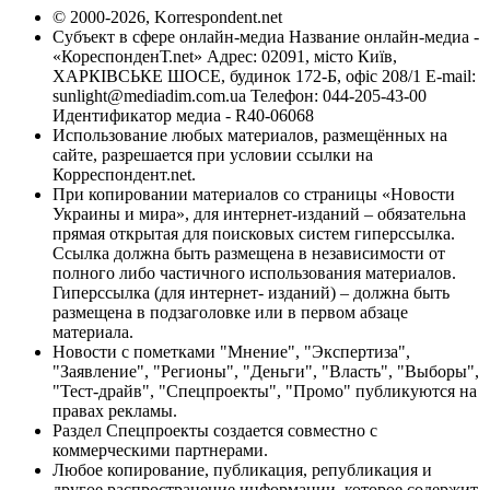
© 2000-2026, Korrespondent.net
Субъект в сфере онлайн-медиа Название онлайн-медиа -
«КореспонденТ.net» Адрес: 02091, місто Київ,
ХАРКІВСЬКЕ ШОСЕ, будинок 172-Б, офіс 208/1 E-mail:
sunlight@mediadim.com.ua
Телефон: 044-205-43-00
Идентификатор медиа - R40-06068
Использование любых материалов, размещённых на
сайте, разрешается при условии ссылки на
Корреспондент.net.
При копировании материалов со страницы «Новости
Украины и мира», для интернет-изданий – обязательна
прямая открытая для поисковых систем гиперссылка.
Ссылка должна быть размещена в независимости от
полного либо частичного использования материалов.
Гиперссылка (для интернет- изданий) – должна быть
размещена в подзаголовке или в первом абзаце
материала.
Новости с пометками "Мнение", "Экспертиза",
"Заявление", "Регионы", "Деньги", "Власть", "Выборы",
"Тест-драйв", "Спецпроекты", "Промо" публикуются на
правах рекламы.
Раздел Спецпроекты создается совместно с
коммерческими партнерами.
Любое копирование, публикация, републикация и
другое распространение информации, которое содержит