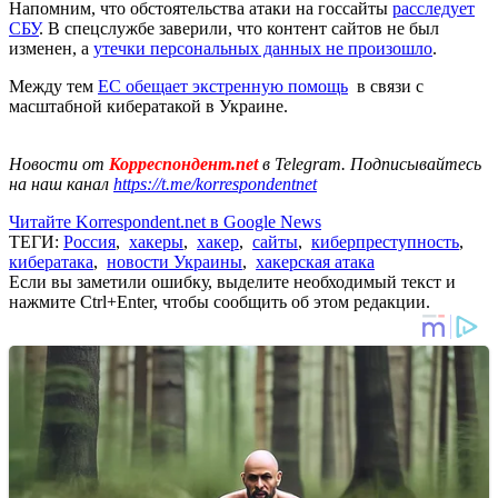
Напомним, что обстоятельства атаки на госсайты
расследует
СБУ
. В спецслужбе заверили, что контент сайтов не был
изменен, а
утечки персональных данных не произошло
.
Между тем
ЕС обещает экстренную помощь
в связи с
масштабной кибератакой в Украине.
Новости от
Корреспондент.net
в Telegram. Подписывайтесь
на наш канал
https://t.me/korrespondentnet
Читайте Korrespondent.net в Google News
ТЕГИ:
Россия
,
хакеры
,
хакер
,
сайты
,
киберпреступность
,
кибератака
,
новости Украины
,
хакерская атака
Если вы заметили ошибку, выделите необходимый текст и
нажмите Ctrl+Enter, чтобы сообщить об этом редакции.