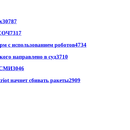
х
30787
 СОЧ
7317
рм с использованием роботов
4734
кого направлено в суд
3710
- СМИ
3046
triot начнет сбивать ракеты
2909