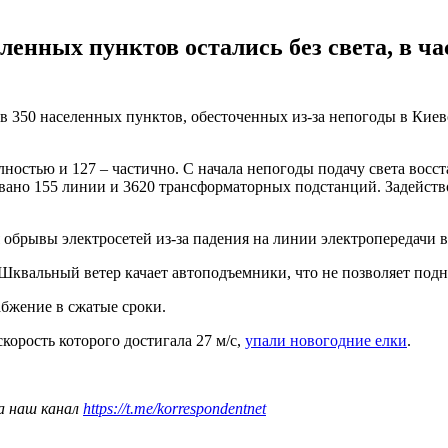
еленных пунктов остались без света, в ч
 350 населенных пунктов, обесточенных из-за непогоды в Киев
лностью и 127 – частично. С начала непогоды подачу света восс
вано 155 линии и 3620 трансформаторных подстанций. Задейств
рывы электросетей из-за падения на линии электропередачи ве
вальный ветер качает автоподъемники, что не позволяет подн
абжение в сжатые сроки.
корость которого достигала 27 м/с,
упали новогодние елки
.
а наш канал
https://t.me/korrespondentnet