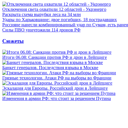
Отключения света охватили 12 областей - Укрэнерго
Раскрыта схема вырубки леса на 34 млн
Удары по Харьковщине: двое погибших, 18 пострадавших
Россияне нанесли комбинированный удар по Сумам, есть ране
Силы ПВО уничтожили 114 дронов РФ
Сюжеты
Итоги 06.08: Санкции против РФ и дрон в Лейпциге
Банкет генералов. Последствия взрыва в Москве
Грязные технологии. Атаки РФ на выборы во Франции
Эскалация для Европы. Российский дрон в Лейпциге
Изменения в армии РФ: что стоит за решением Путина