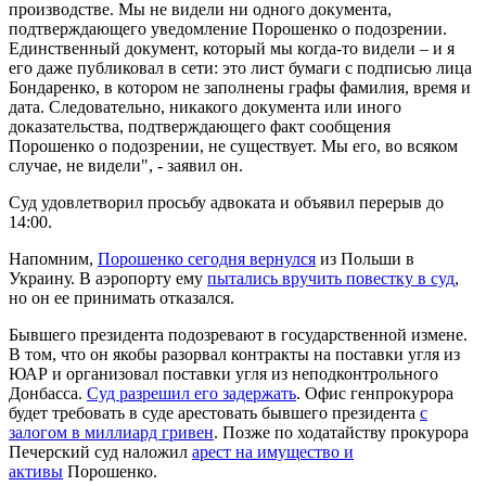
производстве. Мы не видели ни одного документа,
подтверждающего уведомление Порошенко о подозрении.
Единственный документ, который мы когда-то видели – и я
его даже публиковал в сети: это лист бумаги с подписью лица
Бондаренко, в котором не заполнены графы фамилия, время и
дата. Следовательно, никакого документа или иного
доказательства, подтверждающего факт сообщения
Порошенко о подозрении, не существует. Мы его, во всяком
случае, не видели", - заявил он.
Суд удовлетворил просьбу адвоката и объявил перерыв до
14:00.
Напомним,
Порошенко сегодня вернулся
из Польши в
Украину. В аэропорту ему
пытались вручить повестку в суд
,
но он ее принимать отказался.
Бывшего президента подозревают в государственной измене.
В том, что он якобы разорвал контракты на поставки угля из
ЮАР и организовал поставки угля из неподконтрольного
Донбасса.
Суд разрешил его задержать
. Офис генпрокурора
будет требовать в суде арестовать бывшего президента
с
залогом в миллиард гривен
. Позже по ходатайству прокурора
Печерский суд наложил
арест на имущество и
активы
Порошенко.