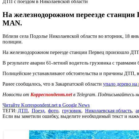
ДТП с поездом в Николаевской области
На железнодорожном переезде станции 
MAN.
Вблизи села Подолье Николаевской области во вторник, 18 ян
полиции.
На железнодорожном переезде станции Первец произошло ДТП 
В результате аварии 61-летний водитель грузовика с травмами
Полицейские устанавливают обстоятельства и причины ДТП, в
Ранее сообщалось, что в Закарпатской области
упало дерево на
Новости от
Корреспондент.net
в Telegram. Подписывайтесь н
Читайте Korrespondent.net в Google News
ТЕГИ:
ДТП
,
Поезд
,
фото
,
грузовик
,
Николаевская область
,
а
Если вы заметили ошибку, выделите необходимый текст и нажми