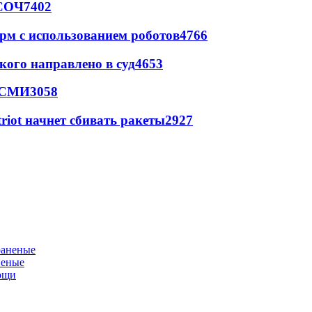
 СОЧ
7402
рм с использованием роботов
4766
кого направлено в суд
4653
- СМИ
3058
triot начнет сбивать ракеты
2927
неные
мощи