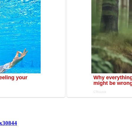
х
30844