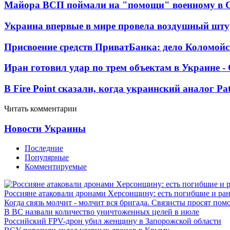
Майора ВСП поймали на "помощи" военному в
Украина впервые в мире провела воздушный шту
Присвоение средств ПриватБанка: дело Коломойс
Иран готовил удар по трем объектам в Украине 
В Fire Point сказали, когда украинский аналог Pa
Читать комментарии
Новости Украины
Последние
Популярные
Комментируемые
Россияне атаковали дронами Херсонщину: есть погибшие и ра
Когда связь молчит - молчит вся бригада. Связисты просят по
В ВС назвали количество уничтоженных целей в июле
Российский FPV-дрон убил женщину в Запорожской области