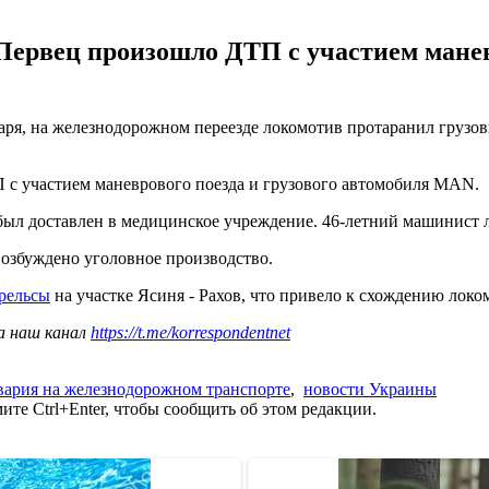
Первец произошло ДТП с участием маневр
варя, на железнодорожном переезде локомотив протаранил грузо
с участием маневрового поезда и грузового автомобиля MAN.
 был доставлен в медицинское учреждение. 46-летний машинист 
озбуждено уголовное производство.
 рельсы
на участке Ясиня - Рахов, что привело к схождению лок
а наш канал
https://t.me/korrespondentnet
вария на железнодорожном транспорте
,
новости Украины
те Ctrl+Enter, чтобы сообщить об этом редакции.