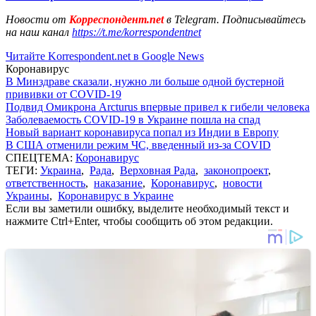
Новости от
Корреспондент.net
в Telegram. Подписывайтесь
на наш канал
https://t.me/korrespondentnet
Читайте Korrespondent.net в Google News
Коронавирус
В Минздраве сказали, нужно ли больше одной бустерной
прививки от COVID-19
Подвид Омикрона Arcturus впервые привел к гибели человека
Заболеваемость COVID-19 в Украине пошла на спад
Новый вариант коронавируса попал из Индии в Европу
В США отменили режим ЧС, введенный из-за COVID
СПЕЦТЕМА:
Коронавирус
ТЕГИ:
Украина
,
Рада
,
Верховная Рада
,
законопроект
,
ответственность
,
наказание
,
Коронавирус
,
новости
Украины
,
Коронавирус в Украине
Если вы заметили ошибку, выделите необходимый текст и
нажмите Ctrl+Enter, чтобы сообщить об этом редакции.