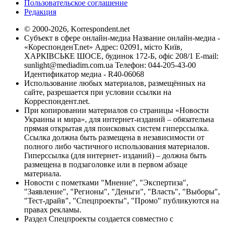
Пользовательское соглашение
Редакция
© 2000-2026, Korrespondent.net
Субъект в сфере онлайн-медиа Название онлайн-медиа -
«КореспонденТ.net» Адрес: 02091, місто Київ,
ХАРКІВСЬКЕ ШОСЕ, будинок 172-Б, офіс 208/1 E-mail:
sunlight@mediadim.com.ua
Телефон: 044-205-43-00
Идентификатор медиа - R40-06068
Использование любых материалов, размещённых на
сайте, разрешается при условии ссылки на
Корреспондент.net.
При копировании материалов со страницы «Новости
Украины и мира», для интернет-изданий – обязательна
прямая открытая для поисковых систем гиперссылка.
Ссылка должна быть размещена в независимости от
полного либо частичного использования материалов.
Гиперссылка (для интернет- изданий) – должна быть
размещена в подзаголовке или в первом абзаце
материала.
Новости с пометками "Мнение", "Экспертиза",
"Заявление", "Регионы", "Деньги", "Власть", "Выборы",
"Тест-драйв", "Спецпроекты", "Промо" публикуются на
правах рекламы.
Раздел Спецпроекты создается совместно с