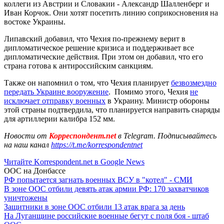
коллеги из Австрии и Словакии - Александр Шалленберг и
Иван Корчок. Они хотят посетить линию соприкосновения на
востоке Украины.
Липавский добавил, что Чехия по-прежнему верит в
дипломатическое решение кризиса и поддерживает все
дипломатические действия. При этом он добавил, что его
страна готова к антироссийским санкциям.
Также он напомнил о том, что Чехия планирует
безвозмездно
передать Украине вооружение
. Помимо этого, Чехия
не
исключает отправку военных
в Украину. Министр обороны
этой страны подтвердила, что планируется направить снаряды
для артиллерии калибра 152 мм.
Новости от
Корреспондент.net
в Telegram. Подписывайтесь
на наш канал
https://t.me/korrespondentnet
Читайте Korrespondent.net в Google News
ООС на Донбассе
РФ попытается загнать военных ВСУ в "котел" - СМИ
В зоне ООС отбили девять атак армии РФ: 170 захватчиков
уничтожены
Защитники в зоне ООС отбили 13 атак врага за день
На Луганщине российские военные бегут с поля боя - штаб