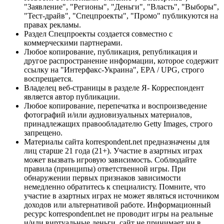
"Заявление", "Регионы", "Деньги", "Власть", "Выборы",
"Тест-драйв", "Спецпроекты", "Промо" публикуются на
правах рекламы.
Раздел Спецпроекты создается совместно с
коммерческими партнерами.
Любое копирование, публикация, републикация и
другое распространение информации, которое содержит
ссылку на "Интерфакс-Украина", EPA / UPG, строго
воспрещается.
Владелец веб-страницы в разделе Я- Корреспондент
является автор публикации.
Любое копирование, перепечатка и воспроизведение
фотографий и/или аудиовизуальных материалов,
принадлежащих правообладателю Getty Images, строго
запрещено.
Материалы сайта korrespondent.net предназначены для
лиц старше 21 года (21+). Участие в азартных играх
может вызвать игровую зависимость. Соблюдайте
правила (принципы) ответственной игры. При
обнаружении первых признаков зависимости
немедленно обратитесь к специалисту. Помните, что
участие в азартных играх не может являться источником
доходов или альтернативой работе. Информационный
ресурс korrespondent.net не проводит игры на реальные
и/или виртуальные деньги, сайт не принимает ни в