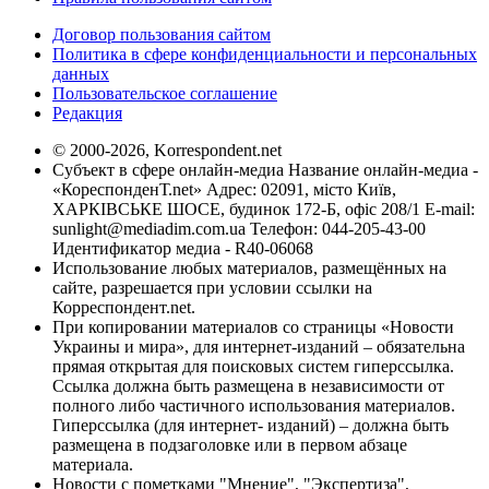
Договор пользования сайтом
Политика в сфере конфиденциальности и персональных
данных
Пользовательское соглашение
Редакция
© 2000-2026, Korrespondent.net
Субъект в сфере онлайн-медиа Название онлайн-медиа -
«КореспонденТ.net» Адрес: 02091, місто Київ,
ХАРКІВСЬКЕ ШОСЕ, будинок 172-Б, офіс 208/1 E-mail:
sunlight@mediadim.com.ua
Телефон: 044-205-43-00
Идентификатор медиа - R40-06068
Использование любых материалов, размещённых на
сайте, разрешается при условии ссылки на
Корреспондент.net.
При копировании материалов со страницы «Новости
Украины и мира», для интернет-изданий – обязательна
прямая открытая для поисковых систем гиперссылка.
Ссылка должна быть размещена в независимости от
полного либо частичного использования материалов.
Гиперссылка (для интернет- изданий) – должна быть
размещена в подзаголовке или в первом абзаце
материала.
Новости с пометками "Мнение", "Экспертиза",