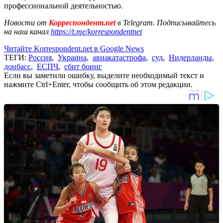
профессиональной деятельностью.
Новости от
Корреспондент.net
в Telegram. Подписывайтесь
на наш канал
https://t.me/korrespondentnet
Читайте Korrespondent.net в Google News
ТЕГИ:
Россия
,
Украина
,
авиакатастрофа
,
суд
,
Нидерланды
,
донбасс
,
ЕСПЧ
,
сбит боинг
Если вы заметили ошибку, выделите необходимый текст и
нажмите Ctrl+Enter, чтобы сообщить об этом редакции.