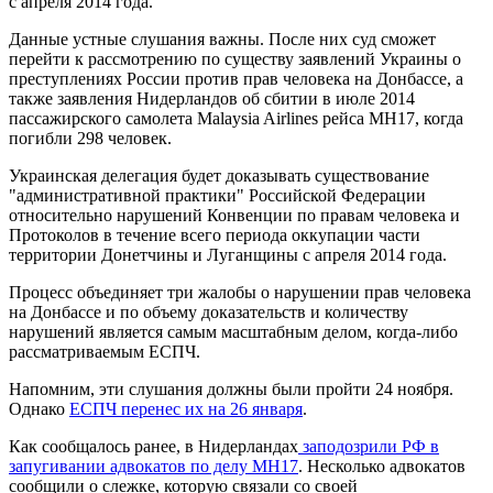
с апреля 2014 года.
Данные устные слушания важны. После них суд сможет
перейти к рассмотрению по существу заявлений Украины о
преступлениях России против прав человека на Донбассе, а
также заявления Нидерландов об сбитии в июле 2014
пассажирского самолета Malaysia Airlines рейса MH17, когда
погибли 298 человек.
Украинская делегация будет доказывать существование
"административной практики" Российской Федерации
относительно нарушений Конвенции по правам человека и
Протоколов в течение всего периода оккупации части
территории Донетчины и Луганщины с апреля 2014 года.
Процесс объединяет три жалобы о нарушении прав человека
на Донбассе и по объему доказательств и количеству
нарушений является самым масштабным делом, когда-либо
рассматриваемым ЕСПЧ.
Напомним, эти слушания должны были пройти 24 ноября.
Однако
ЕСПЧ перенес их на 26 января
.
Как сообщалось ранее, в Нидерландах
заподозрили РФ в
запугивании адвокатов по делу MH17
. Несколько адвокатов
сообщили о слежке, которую связали со своей