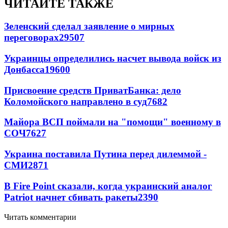
ЧИТАЙТЕ ТАКЖЕ
Зеленский сделал заявление о мирных
переговорах
29507
Украинцы определились насчет вывода войск из
Донбасса
19600
Присвоение средств ПриватБанка: дело
Коломойского направлено в суд
7682
Майора ВСП поймали на "помощи" военному в
СОЧ
7627
Украина поставила Путина перед дилеммой -
СМИ
2871
В Fire Point сказали, когда украинский аналог
Patriot начнет сбивать ракеты
2390
Читать комментарии