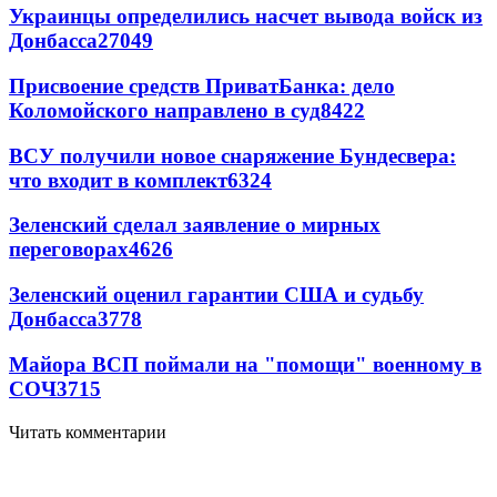
Украинцы определились насчет вывода войск из
Донбасса
27049
Присвоение средств ПриватБанка: дело
Коломойского направлено в суд
8422
ВСУ получили новое снаряжение Бундесвера:
что входит в комплект
6324
Зеленский сделал заявление о мирных
переговорах
4626
Зеленский оценил гарантии США и судьбу
Донбасса
3778
Майора ВСП поймали на "помощи" военному в
СОЧ
3715
Читать комментарии