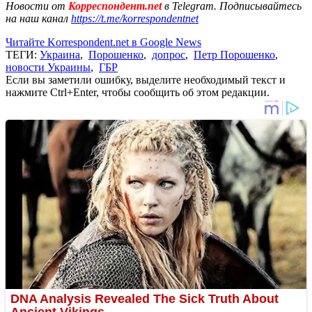
Новости от
Корреспондент.net
в Telegram. Подписывайтесь
на наш канал
https://t.me/korrespondentnet
Читайте Korrespondent.net в Google News
ТЕГИ:
Украина
,
Порошенко
,
допрос
,
Петр Порошенко
,
новости Украины
,
ГБР
Если вы заметили ошибку, выделите необходимый текст и
нажмите Ctrl+Enter, чтобы сообщить об этом редакции.