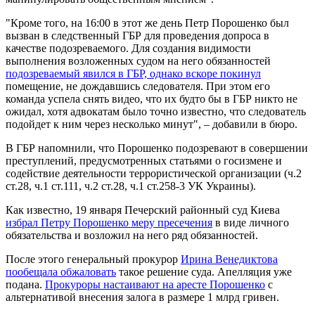
"Кроме того, на 16:00 в этот же день Петр Порошенко был
вызван в следственный ГБР для проведения допроса в
качестве подозреваемого. Для создания видимости
выполнения возложенных судом на него обязанностей
подозреваемый явился в ГБР, однако вскоре покинул
помещение, не дождавшись следователя. При этом его
команда успела снять видео, что их будто бы в ГБР никто не
ожидал, хотя адвокатам было точно известно, что следователь
подойдет к ним через несколько минут", – добавили в бюро.
В ГБР напомнили, что Порошенко подозревают в совершении
преступлений, предусмотренных статьями о госизмене и
содействие деятельности террористической организации (ч.2
ст.28, ч.1 ст.111, ч.2 ст.28, ч.1 ст.258-3 УК Украины).
Как известно, 19 января Печерский районный суд Киева
избрал Петру Порошенко меру пресечения
в виде личного
обязательства и возложил на него ряд обязанностей.
После этого генеральный прокурор
Ирина Венедиктова
пообещала обжаловать
такое решение суда. Апелляция уже
подана.
Прокуроры настаивают на аресте Порошенко
с
альтернативой внесения залога в размере 1 млрд гривен.