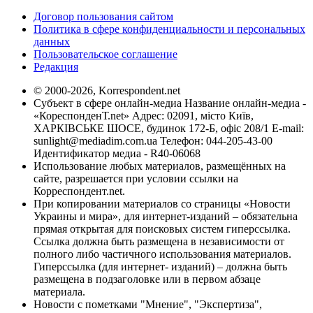
Договор пользования сайтом
Политика в сфере конфиденциальности и персональных
данных
Пользовательское соглашение
Редакция
© 2000-2026, Korrespondent.net
Субъект в сфере онлайн-медиа Название онлайн-медиа -
«КореспонденТ.net» Адрес: 02091, місто Київ,
ХАРКІВСЬКЕ ШОСЕ, будинок 172-Б, офіс 208/1 E-mail:
sunlight@mediadim.com.ua
Телефон: 044-205-43-00
Идентификатор медиа - R40-06068
Использование любых материалов, размещённых на
сайте, разрешается при условии ссылки на
Корреспондент.net.
При копировании материалов со страницы «Новости
Украины и мира», для интернет-изданий – обязательна
прямая открытая для поисковых систем гиперссылка.
Ссылка должна быть размещена в независимости от
полного либо частичного использования материалов.
Гиперссылка (для интернет- изданий) – должна быть
размещена в подзаголовке или в первом абзаце
материала.
Новости с пометками "Мнение", "Экспертиза",