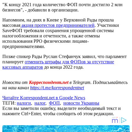
"К концу 2021 года количество ФОП почти достигло 2 млн
бизнесов", - добавили в организации.
Напомним, на днях в Киеве у Верховной Рады прошла
массовая
акция протестов предпринимателей
. Участники
SaveФОП требовали сохранения упрощенной системы
налогообложения и отчетности, а также отмены
использования РРО физическими лицами-
предпринимателями.
Позже спикер Рады Руслан Стефанчук заявил, что парламент
планирует
отменить штрафы для ФОПов за отсутствие
кассовых аппаратов
до конца 2022 года.
Новости от
Корреспондент.net
в Telegram. Подписывайтесь
на наш канал
https://t.me/korrespondentnet
Читайте Korrespondent.net в Google News
ТЕГИ:
налоги
,
налог
,
ФОП
,
новости Украины
Если вы заметили ошибку, выделите необходимый текст и
нажмите Ctrl+Enter, чтобы сообщить об этом редакции.