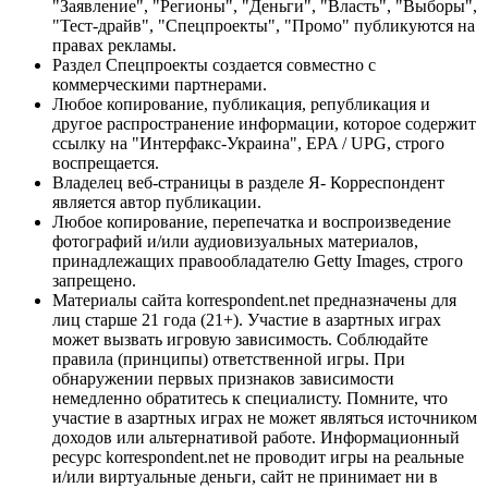
"Заявление", "Регионы", "Деньги", "Власть", "Выборы",
"Тест-драйв", "Спецпроекты", "Промо" публикуются на
правах рекламы.
Раздел Спецпроекты создается совместно с
коммерческими партнерами.
Любое копирование, публикация, републикация и
другое распространение информации, которое содержит
ссылку на "Интерфакс-Украина", EPA / UPG, строго
воспрещается.
Владелец веб-страницы в разделе Я- Корреспондент
является автор публикации.
Любое копирование, перепечатка и воспроизведение
фотографий и/или аудиовизуальных материалов,
принадлежащих правообладателю Getty Images, строго
запрещено.
Материалы сайта korrespondent.net предназначены для
лиц старше 21 года (21+). Участие в азартных играх
может вызвать игровую зависимость. Соблюдайте
правила (принципы) ответственной игры. При
обнаружении первых признаков зависимости
немедленно обратитесь к специалисту. Помните, что
участие в азартных играх не может являться источником
доходов или альтернативой работе. Информационный
ресурс korrespondent.net не проводит игры на реальные
и/или виртуальные деньги, сайт не принимает ни в