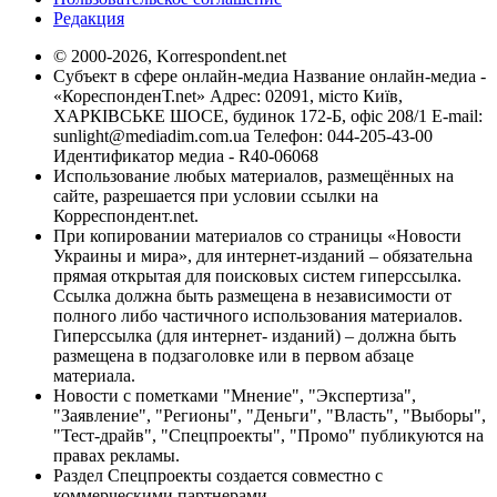
Редакция
© 2000-2026, Korrespondent.net
Субъект в сфере онлайн-медиа Название онлайн-медиа -
«КореспонденТ.net» Адрес: 02091, місто Київ,
ХАРКІВСЬКЕ ШОСЕ, будинок 172-Б, офіс 208/1 E-mail:
sunlight@mediadim.com.ua
Телефон: 044-205-43-00
Идентификатор медиа - R40-06068
Использование любых материалов, размещённых на
сайте, разрешается при условии ссылки на
Корреспондент.net.
При копировании материалов со страницы «Новости
Украины и мира», для интернет-изданий – обязательна
прямая открытая для поисковых систем гиперссылка.
Ссылка должна быть размещена в независимости от
полного либо частичного использования материалов.
Гиперссылка (для интернет- изданий) – должна быть
размещена в подзаголовке или в первом абзаце
материала.
Новости с пометками "Мнение", "Экспертиза",
"Заявление", "Регионы", "Деньги", "Власть", "Выборы",
"Тест-драйв", "Спецпроекты", "Промо" публикуются на
правах рекламы.
Раздел Спецпроекты создается совместно с
коммерческими партнерами.