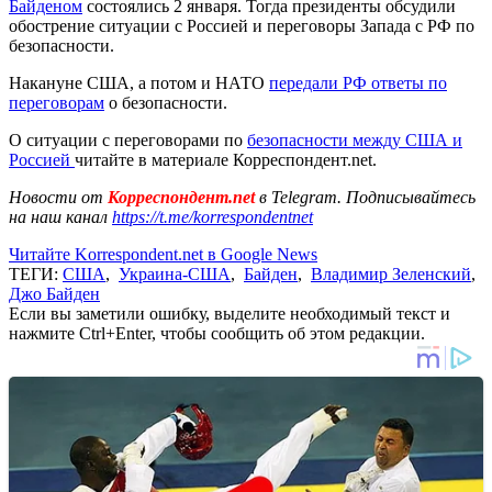
Байденом
состоялись 2 января. Тогда президенты обсудили
обострение ситуации с Россией и переговоры Запада с РФ по
безопасности.
Накануне США, а потом и НАТО
передали РФ ответы по
переговорам
о безопасности.
О ситуации с переговорами по
безопасности между США и
Россией
читайте в материале Корреспондент.net.
Новости от
Корреспондент.net
в Telegram. Подписывайтесь
на наш канал
https://t.me/korrespondentnet
Читайте Korrespondent.net в Google News
ТЕГИ:
США
,
Украина-США
,
Байден
,
Владимир Зеленский
,
Джо Байден
Если вы заметили ошибку, выделите необходимый текст и
нажмите Ctrl+Enter, чтобы сообщить об этом редакции.