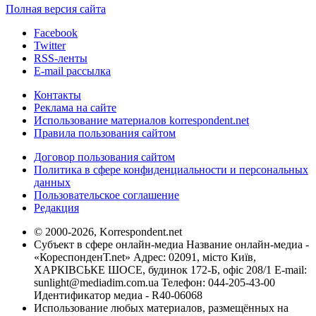
Полная версия сайта
Facebook
Twitter
RSS-ленты
E-mail рассылка
Контакты
Реклама на сайте
Использование материалов korrespondent.net
Правила пользования сайтом
Договор пользования сайтом
Политика в сфере конфиденциальности и персональных
данных
Пользовательское соглашение
Редакция
© 2000-2026, Korrespondent.net
Субъект в сфере онлайн-медиа Название онлайн-медиа -
«КореспонденТ.net» Адрес: 02091, місто Київ,
ХАРКІВСЬКЕ ШОСЕ, будинок 172-Б, офіс 208/1 E-mail:
sunlight@mediadim.com.ua
Телефон: 044-205-43-00
Идентификатор медиа - R40-06068
Использование любых материалов, размещённых на