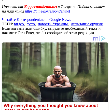
Новости от
Корреспондент.net
в Telegram. Подписывайтесь
на наш канал
https://t.me/korrespondentnet
Читайте Korrespondent.net в Google News
ТЕГИ:
видео
,
фото
,
новости Украины
,
испытание оружия
Если вы заметили ошибку, выделите необходимый текст и
нажмите Ctrl+Enter, чтобы сообщить об этом редакции.