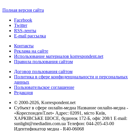
Полная версия сайта
Facebook
Twitter
RSS-ленты
E-mail рассылка
Контакты
Реклама на сайте
Использование материалов korrespondent.net
Правила пользования сайтом
Договор пользования сайтом
Политика в сфере конфиденциальности и персональных
данных
Пользовательское соглашение
Редакция
© 2000-2026, Korrespondent.net
Субъект в сфере онлайн-медиа Название онлайн-медиа -
«КореспонденТ.net» Адрес: 02091, місто Київ,
ХАРКІВСЬКЕ ШОСЕ, будинок 172-Б, офіс 208/1 E-mail:
sunlight@mediadim.com.ua
Телефон: 044-205-43-00
Идентификатор медиа - R40-06068