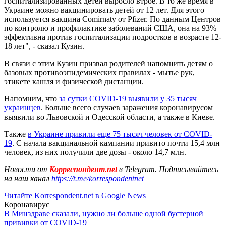
госпитализированных детей выросло втрое. В то же время в
Украине можно вакцинировать детей от 12 лет. Для этого
используется вакцина Comirnaty от Pfizer. По данным Центров
по контролю и профилактике заболеваний США, она на 93%
эффективна против госпитализации подростков в возрасте 12-
18 лет", - сказал Кузин.
В связи с этим Кузин призвал родителей напомнить детям о
базовых противоэпидемических правилах - мытье рук,
этикете кашля и физической дистанции.
Напомним, что
за сутки COVID-19 выявили у 35 тысяч
украинцев
. Больше всего случаев заражения коронавирусом
выявили во Львовской и Одесской области, а также в Киеве.
Также
в Украине привили еще 75 тысяч человек от COVID-
19
. С начала вакцинальной кампании привито почти 15,4 млн
человек, из них получили две дозы - около 14,7 млн.
Новости от
Корреспондент.net
в Telegram. Подписывайтесь
на наш канал
https://t.me/korrespondentnet
Читайте Korrespondent.net в Google News
Коронавирус
В Минздраве сказали, нужно ли больше одной бустерной
прививки от COVID-19