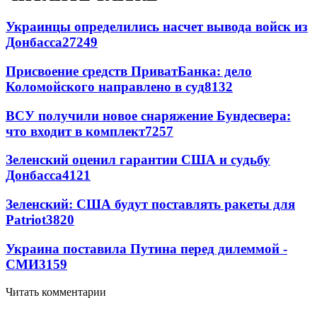
Украинцы определились насчет вывода войск из
Донбасса
27249
Присвоение средств ПриватБанка: дело
Коломойского направлено в суд
8132
ВСУ получили новое снаряжение Бундесвера:
что входит в комплект
7257
Зеленский оценил гарантии США и судьбу
Донбасса
4121
Зеленский: США будут поставлять ракеты для
Patriot
3820
Украина поставила Путина перед дилеммой -
СМИ
3159
Читать комментарии