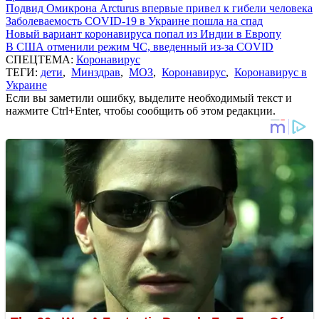
Подвид Омикрона Arcturus впервые привел к гибели человека
Заболеваемость COVID-19 в Украине пошла на спад
Новый вариант коронавируса попал из Индии в Европу
В США отменили режим ЧС, введенный из-за COVID
СПЕЦТЕМА:
Коронавирус
ТЕГИ:
дети
,
Минздрав
,
МОЗ
,
Коронавирус
,
Коронавирус в
Украине
Если вы заметили ошибку, выделите необходимый текст и
нажмите Ctrl+Enter, чтобы сообщить об этом редакции.