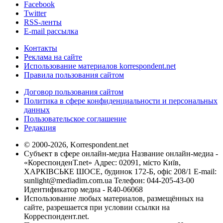
Facebook
Twitter
RSS-ленты
E-mail рассылка
Контакты
Реклама на сайте
Использование материалов korrespondent.net
Правила пользования сайтом
Договор пользования сайтом
Политика в сфере конфиденциальности и персональных
данных
Пользовательское соглашение
Редакция
© 2000-2026, Korrespondent.net
Субъект в сфере онлайн-медиа Название онлайн-медиа -
«КореспонденТ.net» Адрес: 02091, місто Київ,
ХАРКІВСЬКЕ ШОСЕ, будинок 172-Б, офіс 208/1 E-mail:
sunlight@mediadim.com.ua
Телефон: 044-205-43-00
Идентификатор медиа - R40-06068
Использование любых материалов, размещённых на
сайте, разрешается при условии ссылки на
Корреспондент.net.