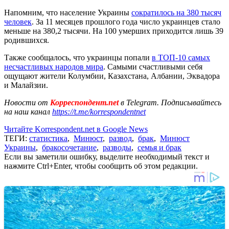
Напомним, что население Украины
сократилось на 380 тысяч
человек
. За 11 месяцев прошлого года число украинцев стало
меньше на 380,2 тысячи. На 100 умерших приходится лишь 39
родившихся.
Также сообщалось, что украинцы попали
в ТОП-10 самых
несчастливых народов мира
. Самыми счастливыми себя
ощущают жители Колумбии, Казахстана, Албании, Эквадора
и Малайзии.
Новости от
Корреспондент.net
в Telegram. Подписывайтесь
на наш канал
https://t.me/korrespondentnet
Читайте Korrespondent.net в Google News
ТЕГИ:
статистика
,
Минюст
,
развод
,
брак
,
Минюст
Украины
,
бракосочетание
,
разводы
,
семья и брак
Если вы заметили ошибку, выделите необходимый текст и
нажмите Ctrl+Enter, чтобы сообщить об этом редакции.