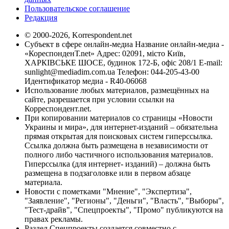
Пользовательское соглашение
Редакция
© 2000-2026, Korrespondent.net
Субъект в сфере онлайн-медиа Название онлайн-медиа -
«КореспонденТ.net» Адрес: 02091, місто Київ,
ХАРКІВСЬКЕ ШОСЕ, будинок 172-Б, офіс 208/1 E-mail:
sunlight@mediadim.com.ua
Телефон: 044-205-43-00
Идентификатор медиа - R40-06068
Использование любых материалов, размещённых на
сайте, разрешается при условии ссылки на
Корреспондент.net.
При копировании материалов со страницы «Новости
Украины и мира», для интернет-изданий – обязательна
прямая открытая для поисковых систем гиперссылка.
Ссылка должна быть размещена в независимости от
полного либо частичного использования материалов.
Гиперссылка (для интернет- изданий) – должна быть
размещена в подзаголовке или в первом абзаце
материала.
Новости с пометками "Мнение", "Экспертиза",
"Заявление", "Регионы", "Деньги", "Власть", "Выборы",
"Тест-драйв", "Спецпроекты", "Промо" публикуются на
правах рекламы.
Раздел Спецпроекты создается совместно с