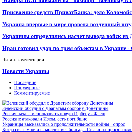
Майора ВСП поймали на "помощи" военному в
Присвоение средств ПриватБанка: дело Коломойс
Украина впервые в мире провела воздушный шту
Украинцы определились насчет вывода войск из 
Иран готовил удар по трем объектам в Украине 
Читать комментарии
Новости Украины
Последние
Популярные
Комментируемые
Зеленский обсудил с Драпатым оборону Донетчины
Россия начала использовать новую Герберу - Флеш
Россияне атаковали Изюм, есть погибшие
Украинцы высказались о продолжительности войны - опрос
Когда связь молчит - молчит вся бригада. Связисты просят по