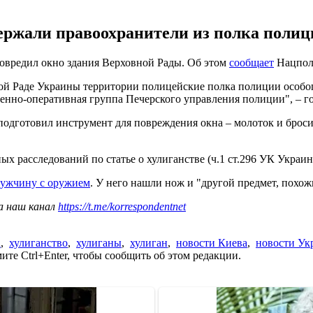
ержали правоохранители из полка полиц
овредил окно здания Верховной Рады. Об этом
сообщает
Нацполи
ой Раде Украины территории полицейские полка полиции особо
енно-оперативная группа Печерского управления полиции", – г
подготовил инструмент для повреждения окна – молоток и броси
х расследований по статье о хулиганстве (ч.1 ст.296 УК Украи
мужчину с оружием
. У него нашли нож и "другой предмет, похож
а наш канал
https://t.me/korrespondentnet
а
,
хулиганство
,
хулиганы
,
хулиган
,
новости Киева
,
новости Ук
те Ctrl+Enter, чтобы сообщить об этом редакции.