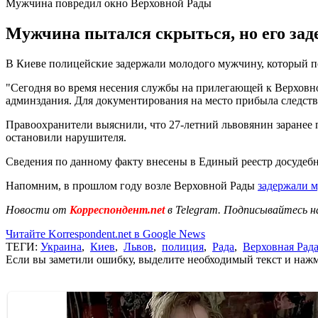
Мужчина повредил окно Верховной Рады
Мужчина пытался скрыться, но его зад
В Киеве полицейские задержали молодого мужчину, который п
"Сегодня во время несения службы на прилегающей к Верховн
админздания. Для документирования на место прибыла следств
Правоохранители выяснили, что 27-летний львовянин заранее 
остановили нарушителя.
Сведения по данному факту внесены в Единый реестр досудебны
Напомним, в прошлом году возле Верховной Рады
задержали 
Новости от
Корреспондент.net
в Telegram. Подписывайтесь н
Читайте Korrespondent.net в Google News
ТЕГИ:
Украина
,
Киев
,
Львов
,
полиция
,
Рада
,
Верховная Рад
Если вы заметили ошибку, выделите необходимый текст и нажми