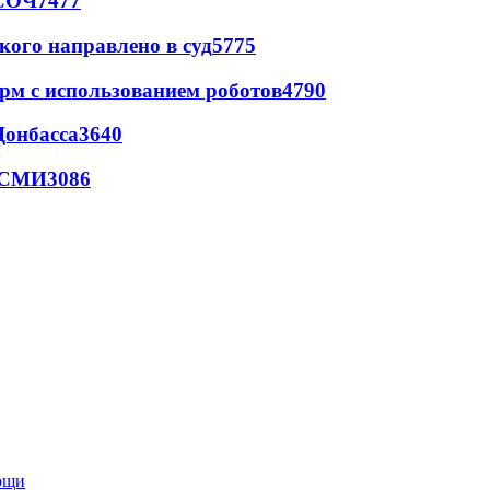
 СОЧ
7477
кого направлено в суд
5775
рм с использованием роботов
4790
Донбасса
3640
- СМИ
3086
мощи