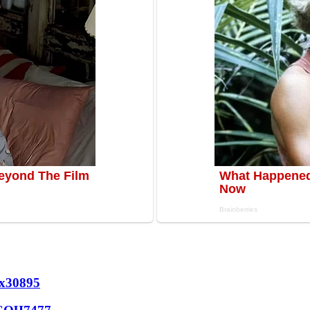
х
30895