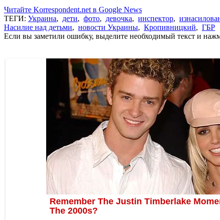
Читайте Korrespondent.net в Google News
ТЕГИ:
Украина
,
дети
,
фото
,
девочка
,
инспектор
,
изнасилова
Насилие над детьми
,
новости Украины
,
Кропивницкий
,
ГБР
Если вы заметили ошибку, выделите необходимый текст и нажми