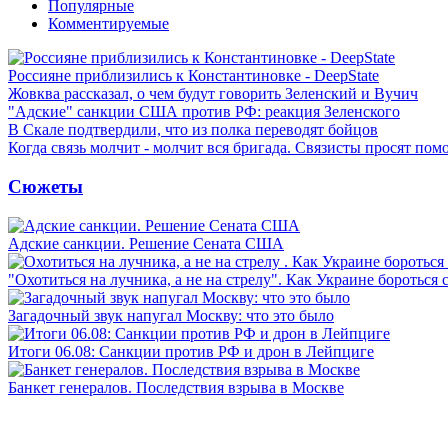
Популярные
Комментируемые
Россияне приблизились к Константиновке - DeepState
Жовква рассказал, о чем будут говорить Зеленский и Вучич
"Адские" санкции США против РФ: реакция Зеленского
В Скале подтвердили, что из полка переводят бойцов
Когда связь молчит - молчит вся бригада. Связисты просят по
Сюжеты
Адские санкции. Решение Сената США
"Охотиться на лучника, а не на стрелу". Как Украине бороться 
Загадочный звук напугал Москву: что это было
Итоги 06.08: Санкции против РФ и дрон в Лейпциге
Банкет генералов. Последствия взрыва в Москве