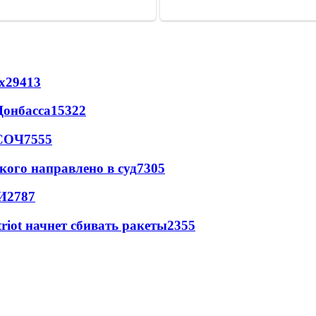
х
29413
Донбасса
15322
 СОЧ
7555
кого направлено в суд
7305
И
2787
triot начнет сбивать ракеты
2355