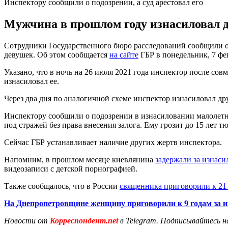
Инспектору сообщили о подозрении, а суд арестовал его
Мужчина в прошлом году изнасиловал д
Сотрудники Государственного бюро расследований сообщили 
девушек. Об этом сообщается
на сайте
ГБР в понедельник, 7 фе
Указано, что в ночь на 26 июля 2021 года инспектор после сов
изнасиловал ее.
Через два дня по аналогичной схеме инспектор изнасиловал др
Инспектору сообщили о подозрении в изнасиловании малолетнег
под стражей без права внесения залога. Ему грозит до 15 лет т
Сейчас ГБР устанавливает наличие других жертв инспектора.
Напомним, в прошлом месяце киевлянина
задержали за изнаси
видеозаписи с детской порнографией.
Также сообщалось, что в России
священника приговорили к 21 
На Днепропетровщине женщину приговорили к 9 годам за и
Новости от
Корреспондент.net
в Telegram. Подписывайтесь н