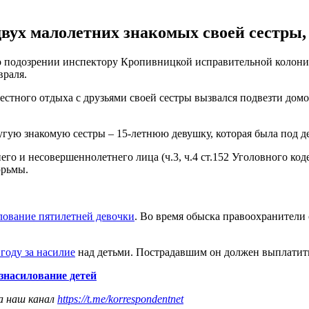
вух малолетних знакомых своей сестры,
о подозрении инспектору Кропивницкой исправительной колони
враля.
местного отдыха с друзьями своей сестры вызвался подвезти дом
угую знакомую сестры – 15-летнюю девушку, которая была под д
о и несовершеннолетнего лица (ч.3, ч.4 ст.152 Уголовного код
юрьмы.
лование пятилетней девочки
. Во время обыска правоохранители
году за насилие
над детьми. Пострадавшим он должен выплатить
знасилование детей
а наш канал
https://t.me/korrespondentnet