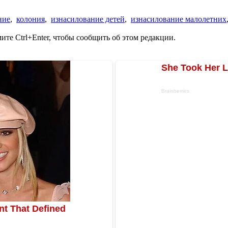
ние
,
колония
,
изнасилование детей
,
изнасилование малолетних
те Ctrl+Enter, чтобы сообщить об этом редакции.