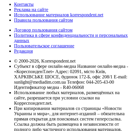
Контакты
Реклама на сайте
Использование материалов korrespondent.net
Правила пользования сайтом
Договор пользования сайтом
Политика в сфере конфиденциальности и персональных
данных
Пользовательское соглашение
Редакция
© 2000-2026, Korrespondent.net
Субъект в сфере онлайн-медиа Название онлайн-медиа -
«КореспонденТ.net» Адрес: 02091, місто Київ,
ХАРКІВСЬКЕ ШОСЕ, будинок 172-Б, офіс 208/1 E-mail:
sunlight@mediadim.com.ua
Телефон: 044-205-43-00
Идентификатор медиа - R40-06068
Использование любых материалов, размещённых на
сайте, разрешается при условии ссылки на
Корреспондент.net.
При копировании материалов со страницы «Новости
Украины и мира», для интернет-изданий – обязательна
прямая открытая для поисковых систем гиперссылка.
Ссылка должна быть размещена в независимости от
полного либо частичного использования материалов.