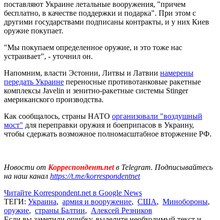
поставляют Украине летальные вооружения, "причем
бесплатно, в качестве поддержки и подарка". При этом с
другими государствами подписаны контракты, и у них Киев
оружие покупает.
"Мы покупаем определенное оружие, и это тоже нас
устраивает", - уточнил он.
Напомним, власти Эстонии, Литвы и Латвии
намерены
передать Украине
переносные противотанковые ракетные
комплексы Javelin и зенитно-ракетные системы Stinger
американского производства.
Как сообщалось, страны НАТО
организовали "воздушный
мост"
для переправки оружия и боеприпасов в Украину,
чтобы сдержать возможное полномасштабное вторжение РФ.
Новости от
Корреспондент.net
в Telegram. Подписывайтесь
на наш канал
https://t.me/korrespondentnet
Читайте Korrespondent.net в Google News
ТЕГИ:
Украина
,
армия и вооружение
,
США
,
Минобороны
,
оружие
,
страны Балтии
,
Алексей Резников
Если вы заметили ошибку, выделите необходимый текст и