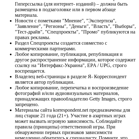
Гиперссылка (для интернет- изданий) – должна быть
размещена в подзаголовке или в первом абзаце
материала.
Новости с пометками "Мнение", "Экспертиза",
"Заявление", "Регионы", "Деньги", "Власть", "Выборы",
"Тест-драйв", "Спецпроекты", "Промо" публикуются на
правах рекламы.
Раздел Спецпроекты создается совместно с
коммерческими партнерами.
Любое копирование, публикация, републикация и
другое распространение информации, которое содержит
ссылку на "Интерфакс-Украина", EPA / UPG, строго
воспрещается.
Владелец веб-страницы в разделе Я- Корреспондент
является автор публикации.
Любое копирование, перепечатка и воспроизведение
фотографий и/или аудиовизуальных материалов,
принадлежащих правообладателю Getty Images, строго
запрещено.
Материалы сайта korrespondent.net предназначены для
лиц старше 21 года (21+). Участие в азартных играх
может вызвать игровую зависимость. Соблюдайте
правила (принципы) ответственной игры. При
обнаружении первых признаков зависимости
немедленно обратитесь к специалисту. Помните, что