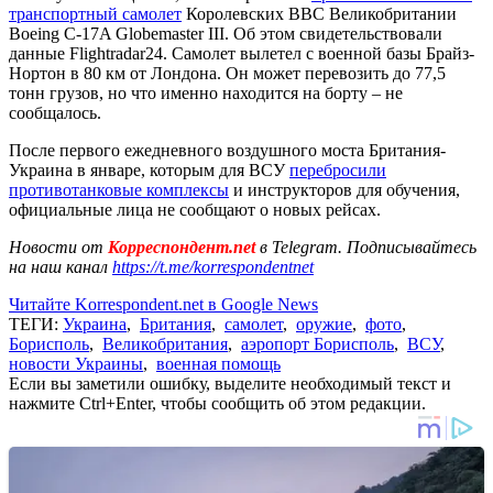
транспортный самолет
Королевских ВВС Великобритании
Boeing C-17A Globemaster III. Об этом свидетельствовали
данные Flightradar24. Самолет вылетел с военной базы Брайз-
Нортон в 80 км от Лондона. Он может перевозить до 77,5
тонн грузов, но что именно находится на борту – не
сообщалось.
После первого ежедневного воздушного моста Британия-
Украина в январе, которым для ВСУ
перебросили
противотанковые комплексы
и инструкторов для обучения,
официальные лица не сообщают о новых рейсах.
Новости от
Корреспондент.net
в Telegram. Подписывайтесь
на наш канал
https://t.me/korrespondentnet
Читайте Korrespondent.net в Google News
ТЕГИ:
Украина
,
Британия
,
самолет
,
оружие
,
фото
,
Борисполь
,
Великобритания
,
аэропорт Борисполь
,
ВСУ
,
новости Украины
,
военная помощь
Если вы заметили ошибку, выделите необходимый текст и
нажмите Ctrl+Enter, чтобы сообщить об этом редакции.