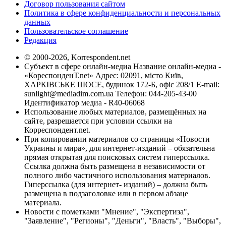
Договор пользования сайтом
Политика в сфере конфиденциальности и персональных
данных
Пользовательское соглашение
Редакция
© 2000-2026, Korrespondent.net
Субъект в сфере онлайн-медиа Название онлайн-медиа -
«КореспонденТ.net» Адрес: 02091, місто Київ,
ХАРКІВСЬКЕ ШОСЕ, будинок 172-Б, офіс 208/1 E-mail:
sunlight@mediadim.com.ua
Телефон: 044-205-43-00
Идентификатор медиа - R40-06068
Использование любых материалов, размещённых на
сайте, разрешается при условии ссылки на
Корреспондент.net.
При копировании материалов со страницы «Новости
Украины и мира», для интернет-изданий – обязательна
прямая открытая для поисковых систем гиперссылка.
Ссылка должна быть размещена в независимости от
полного либо частичного использования материалов.
Гиперссылка (для интернет- изданий) – должна быть
размещена в подзаголовке или в первом абзаце
материала.
Новости с пометками "Мнение", "Экспертиза",
"Заявление", "Регионы", "Деньги", "Власть", "Выборы",