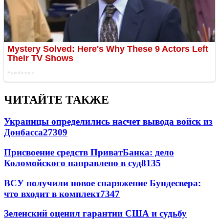
ЧИТАЙТЕ ТАКЖЕ
Украинцы определились насчет вывода войск из
Донбасса
27309
Присвоение средств ПриватБанка: дело
Коломойского направлено в суд
8135
ВСУ получили новое снаряжение Бундесвера:
что входит в комплект
7347
Зеленский оценил гарантии США и судьбу