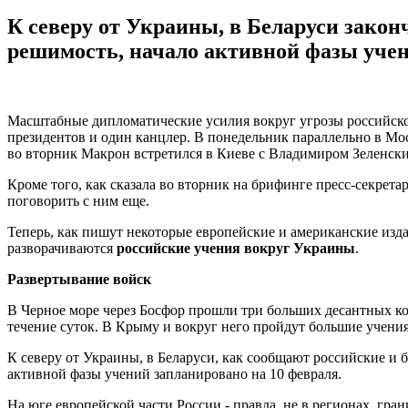
К северу от Украины, в Беларуси зако
решимость, начало активной фазы учен
Масштабные дипломатические усилия вокруг угрозы российског
президентов и один канцлер. В понедельник параллельно в 
во вторник Макрон встретился в Киеве с Владимиром Зеленски
Кроме того, как сказала во вторник на брифинге пресс-секре
поговорить с ним еще.
Теперь, как пишут некоторые европейские и американские изда
разворачиваются
российские учения вокруг Украины
.
Развертывание войск
В Черное море через Босфор прошли три больших десантных ко
течение суток. В Крыму и вокруг него пройдут большие учения 
К северу от Украины, в Беларуси, как сообщают российские и 
активной фазы учений запланировано на 10 февраля.
На юге европейской части России - правда, не в регионах, гр