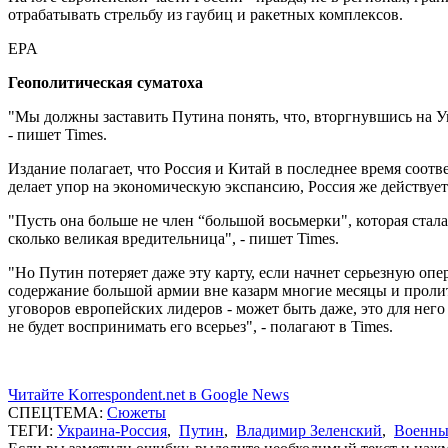
отрабатывать стрельбу из гаубиц и ракетных комплексов.
EPA
Геополитическая суматоха
"Мы должны заставить Путина понять, что, вторгнувшись на Ук
- пишет Times.
Издание полагает, что Россия и Китай в последнее время соот
делает упор на экономическую экспансию, Россия же действуе
"Пусть она больше не член “большой восьмерки", которая стала
сколько великая вредительница", - пишет Times.
"Но Путин потеряет даже эту карту, если начнет серьезную опе
содержание большой армии вне казарм многие месяцы и пролита
уговоров европейских лидеров - может быть даже, это для него 
не будет воспринимать его всерьез", - полагают в Times.
Читайте Korrespondent.net в Google News
СПЕЦТЕМА:
Сюжеты
ТЕГИ:
Украина-Россия
,
Путин
,
Владимир Зеленский
,
Военны