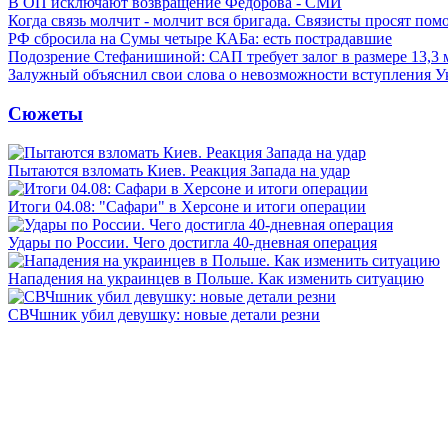
В ОП исключают возвращение Федорова - СМИ
Когда связь молчит - молчит вся бригада. Связисты просят по
РФ сбросила на Сумы четыре КАБа: есть пострадавшие
Подозрение Стефанишиной: САП требует залог в размере 13,3 
Залужный объяснил свои слова о невозможности вступления 
Сюжеты
Пытаются взломать Киев. Реакция Запада на удар
Итоги 04.08: "Сафари" в Херсоне и итоги операции
Удары по России. Чего достигла 40-дневная операция
Нападения на украинцев в Польше. Как изменить ситуацию
СВЧшник убил девушку: новые детали резни