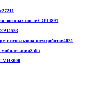
х
27211
ия военных после СОЧ
4891
 СОЧ
4533
рм с использованием роботов
4031
т мобилизации
3595
- СМИ
3000