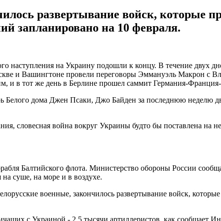
нчилось развертывание войск, которые п
ий запланировано на 10 февраля.
о наступления на Украину подошли к концу. В течение двух дне
Москве и Вашингтоне провели переговоры Эммануэль Макрон с 
м, и в тот же день в Берлине прошел саммит Германия-Франция
тарь Белого дома Джен Псаки, Джо Байден за последнюю неделю 
ния, словесная война вокруг Украины будто бы поставлена на не
рабля Балтийского флота. Министерство обороны России сообщае
на суше, на море и в воздухе.
белорусские военные, закончилось развертывание войск, которы
аничащих с Украиной - 2,5 тысячи артиллеристов, как сообщает 