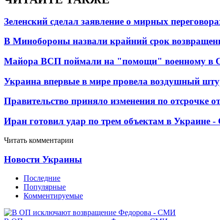
Зеленский сделал заявление о мирных переговора
В Минобороны назвали крайний срок возвращен
Майора ВСП поймали на "помощи" военному в
Украина впервые в мире провела воздушный шту
Правительство приняло изменения по отсрочке о
Иран готовил удар по трем объектам в Украине 
Читать комментарии
Новости Украины
Последние
Популярные
Комментируемые