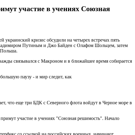
римут участие в учениях Союзная
й украинский кризис обсудили на четырех встречах пять
Владимиром Путиным и Джо Байден с Олафом Шольцем, затем
-Польша.
дважды связывался с Макроном и в ближайшее время собирается
большую паузу - и мир следит, как
т, что еще три БДК с Северного флота войдут в Черное море в
е примут участие в учениях "Союзная решимость". Начало
Интерфакс со ссылкой на российских военных, начинают