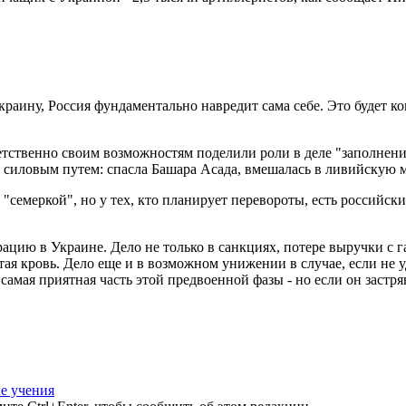
раину, Россия фундаментально навредит сама себе. Это будет ко
ветственно своим возможностям поделили роли в деле "заполнен
т силовым путем: спасла Башара Асада, вмешалась в ливийскую 
 "семеркой", но у тех, кто планирует перевороты, есть российски
рацию в Украине. Дело не только в санкциях, потере выручки с 
я кровь. Дело еще и в возможном унижении в случае, если не у
самая приятная часть этой предвоенной фазы - но если он застрян
е учения