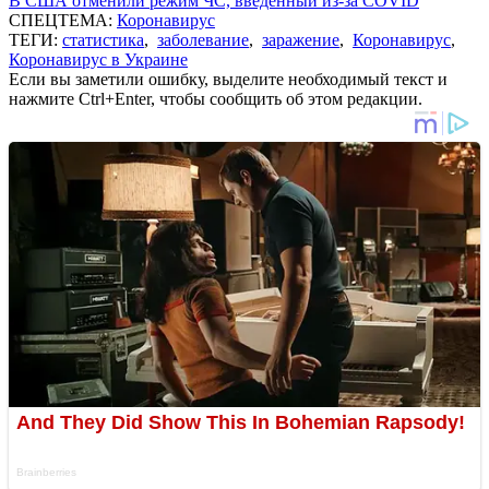
В США отменили режим ЧС, введенный из-за COVID
СПЕЦТЕМА:
Коронавирус
ТЕГИ:
статистика
,
заболевание
,
заражение
,
Коронавирус
,
Коронавирус в Украине
Если вы заметили ошибку, выделите необходимый текст и
нажмите Ctrl+Enter, чтобы сообщить об этом редакции.