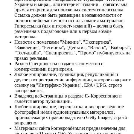
Украины и мира», для интернет-изданий – обязательна
прямая открытая для поисковых систем гиперссылка.
Ссылка должна быть размещена в независимости от
полного либо частичного использования материалов.
Гиперссылка (для интернет- изданий) – должна быть
размещена в подзаголовке или в первом абзаце
материала.
Новости с пометками "Мнение", "Экспертиза",
"Заявление", "Регионы", "Деньги", "Власть", "Выборы",
"Тест-драйв", "Спецпроекты", "Промо" публикуются на
правах рекламы.
Раздел Спецпроекты создается совместно с
коммерческими партнерами.
Любое копирование, публикация, републикация и
другое распространение информации, которое содержит
ссылку на "Интерфакс-Украина", EPA / UPG, строго
воспрещается.
Владелец веб-страницы в разделе Я- Корреспондент
является автор публикации.
Любое копирование, перепечатка и воспроизведение
фотографий и/или аудиовизуальных материалов,
принадлежащих правообладателю Getty Images, строго
запрещено.
Материалы сайта korrespondent.net предназначены для
лиц старше 21 года (21+). Участие в азартных играх