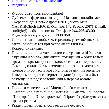
Пользовательское соглашение
Редакция
© 2000-2026, Korrespondent.net
Субъект в сфере онлайн-медиа Название онлайн-медиа -
«КореспонденТ.net» Адрес: 02091, місто Київ,
ХАРКІВСЬКЕ ШОСЕ, будинок 172-Б, офіс 208/1 E-mail:
sunlight@mediadim.com.ua
Телефон: 044-205-43-00
Идентификатор медиа - R40-06068
Использование любых материалов, размещённых на
сайте, разрешается при условии ссылки на
Корреспондент.net.
При копировании материалов со страницы «Новости
Украины и мира», для интернет-изданий – обязательна
прямая открытая для поисковых систем гиперссылка.
Ссылка должна быть размещена в независимости от
полного либо частичного использования материалов.
Гиперссылка (для интернет- изданий) – должна быть
размещена в подзаголовке или в первом абзаце
материала.
Новости с пометками "Мнение", "Экспертиза",
"Заявление", "Регионы", "Деньги", "Власть", "Выборы",
"Тест-драйв", "Спецпроекты", "Промо" публикуются на
правах рекламы.
Раздел Спецпроекты создается совместно с