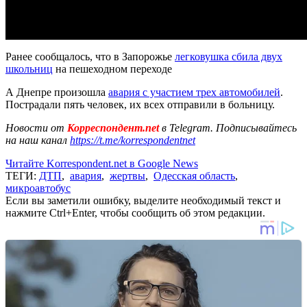
Ранее сообщалось, что в Запорожье
легковушка сбила двух
школьниц
на пешеходном переходе
А Днепре произошла
авария с участием трех автомобилей
.
Пострадали пять человек, их всех отправили в больницу.
Новости от
Корреспондент.net
в Telegram. Подписывайтесь
на наш канал
https://t.me/korrespondentnet
Читайте Korrespondent.net в Google News
ТЕГИ:
ДТП
,
авария
,
жертвы
,
Одесская область
,
микроавтобус
Если вы заметили ошибку, выделите необходимый текст и
нажмите Ctrl+Enter, чтобы сообщить об этом редакции.