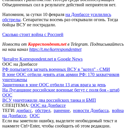
Объединенных сил в результате действий неприятеля нет.
Напомним, за сутки 10 февраля
на Донбассе усилились
обстрелы
. Сепаратисты восемь раз открывали огонь. Тогда
бойцы ВСУ не пострадали.
Сколько стоит война с Россией
Новости от
Корреспондент.net
в Telegram. Подписывайтесь
на наш канал
https://t.me/korrespondentnet
Читайте Korrespondent.net в Google News
ООС на Донбассе
РФ попытается загнать военных ВСУ в "котел" - СМИ
В зоне ООС отбили девять атак армии РФ: 170 захватчиков
уничтожены
Защитники в зоне ООС отбили 13 атак врага за день
На Луганщине российские военные бегут с поля боя - штаб
ООС
ВСУ уничтожили два российских танка и БМП
СПЕЦТЕМА:
ООС на Донбассе
ТЕГИ:
донбасс
,
обстрел
,
ранение
,
новости Донбасса
,
война
на Донбассе
,
ООС
Если вы заметили ошибку, выделите необходимый текст и
нажмите Ctrl+Enter, чтобы сообщить об этом редакции.