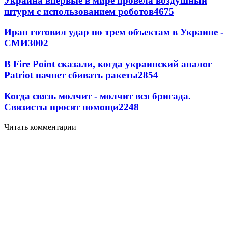
Украина впервые в мире провела воздушный
штурм с использованием роботов
4675
Иран готовил удар по трем объектам в Украине -
СМИ
3002
В Fire Point сказали, когда украинский аналог
Patriot начнет сбивать ракеты
2854
Когда связь молчит - молчит вся бригада.
Связисты просят помощи
2248
Читать комментарии