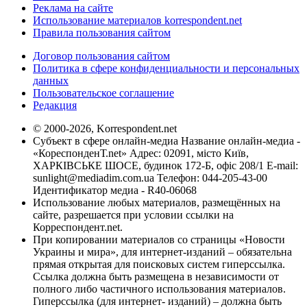
Реклама на сайте
Использование материалов korrespondent.net
Правила пользования сайтом
Договор пользования сайтом
Политика в сфере конфиденциальности и персональных
данных
Пользовательское соглашение
Редакция
© 2000-2026, Korrespondent.net
Субъект в сфере онлайн-медиа Название онлайн-медиа -
«КореспонденТ.net» Адрес: 02091, місто Київ,
ХАРКІВСЬКЕ ШОСЕ, будинок 172-Б, офіс 208/1 E-mail:
sunlight@mediadim.com.ua
Телефон: 044-205-43-00
Идентификатор медиа - R40-06068
Использование любых материалов, размещённых на
сайте, разрешается при условии ссылки на
Корреспондент.net.
При копировании материалов со страницы «Новости
Украины и мира», для интернет-изданий – обязательна
прямая открытая для поисковых систем гиперссылка.
Ссылка должна быть размещена в независимости от
полного либо частичного использования материалов.
Гиперссылка (для интернет- изданий) – должна быть