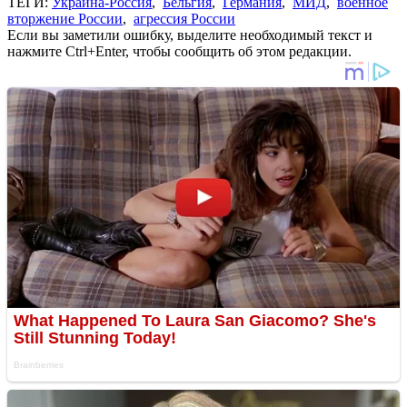
ТЕГИ:
Украина-Россия
,
Бельгия
,
Германия
,
МИД
,
военное
вторжение России
,
агрессия России
Если вы заметили ошибку, выделите необходимый текст и
нажмите Ctrl+Enter, чтобы сообщить об этом редакции.