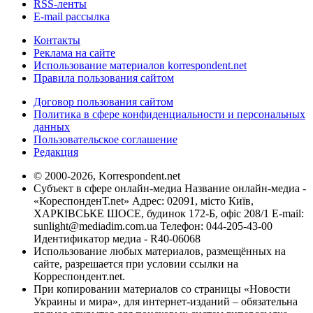
RSS-ленты
E-mail рассылка
Контакты
Реклама на сайте
Использование материалов korrespondent.net
Правила пользования сайтом
Договор пользования сайтом
Политика в сфере конфиденциальности и персональных
данных
Пользовательское соглашение
Редакция
© 2000-2026, Korrespondent.net
Субъект в сфере онлайн-медиа Название онлайн-медиа -
«КореспонденТ.net» Адрес: 02091, місто Київ,
ХАРКІВСЬКЕ ШОСЕ, будинок 172-Б, офіс 208/1 E-mail:
sunlight@mediadim.com.ua
Телефон: 044-205-43-00
Идентификатор медиа - R40-06068
Использование любых материалов, размещённых на
сайте, разрешается при условии ссылки на
Корреспондент.net.
При копировании материалов со страницы «Новости
Украины и мира», для интернет-изданий – обязательна