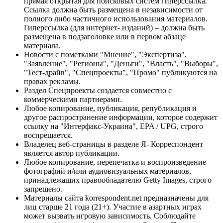
прямая открытая для поисковых систем гиперссылка.
Ссылка должна быть размещена в независимости от
полного либо частичного использования материалов.
Гиперссылка (для интернет- изданий) – должна быть
размещена в подзаголовке или в первом абзаце
материала.
Новости с пометками "Мнение", "Экспертиза",
"Заявление", "Регионы", "Деньги", "Власть", "Выборы",
"Тест-драйв", "Спецпроекты", "Промо" публикуются на
правах рекламы.
Раздел Спецпроекты создается совместно с
коммерческими партнерами.
Любое копирование, публикация, републикация и
другое распространение информации, которое содержит
ссылку на "Интерфакс-Украина", EPA / UPG, строго
воспрещается.
Владелец веб-страницы в разделе Я- Корреспондент
является автор публикации.
Любое копирование, перепечатка и воспроизведение
фотографий и/или аудиовизуальных материалов,
принадлежащих правообладателю Getty Images, строго
запрещено.
Материалы сайта korrespondent.net предназначены для
лиц старше 21 года (21+). Участие в азартных играх
может вызвать игровую зависимость. Соблюдайте