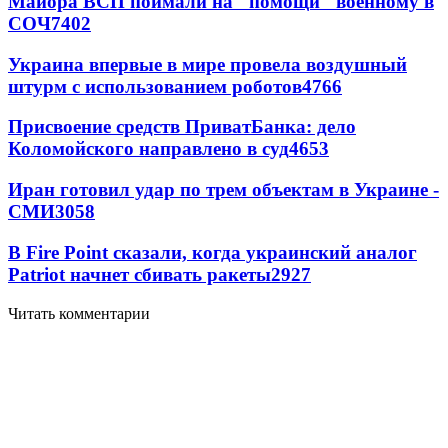
Майора ВСП поймали на "помощи" военному в
СОЧ
7402
Украина впервые в мире провела воздушный
штурм с использованием роботов
4766
Присвоение средств ПриватБанка: дело
Коломойского направлено в суд
4653
Иран готовил удар по трем объектам в Украине -
СМИ
3058
В Fire Point сказали, когда украинский аналог
Patriot начнет сбивать ракеты
2927
Читать комментарии