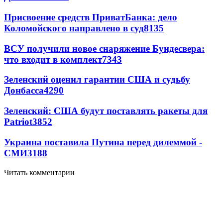
Присвоение средств ПриватБанка: дело
Коломойского направлено в суд
8135
ВСУ получили новое снаряжение Бундесвера:
что входит в комплект
7343
Зеленский оценил гарантии США и судьбу
Донбасса
4290
Зеленский: США будут поставлять ракеты для
Patriot
3852
Украина поставила Путина перед дилеммой -
СМИ
3188
Читать комментарии