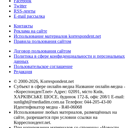
Facebook
Twitter
RSS-ленты
E-mail рассылка
Контакты
Реклама на сайте
Использование материалов korrespondent.net
Правила пользования сайтом
Договор пользования сайтом
Политика в сфере конфиденциальности и персональных
данных
Пользовательское соглашение
Редакция
© 2000-2026, Korrespondent.net
Субъект в сфере онлайн-медиа Название онлайн-медиа -
«КореспонденТ.net» Адрес: 02091, місто Київ,
ХАРКІВСЬКЕ ШОСЕ, будинок 172-Б, офіс 208/1 E-mail:
sunlight@mediadim.com.ua
Телефон: 044-205-43-00
Идентификатор медиа - R40-06068
Использование любых материалов, размещённых на
сайте, разрешается при условии ссылки на
Корреспондент.net.
При копировании материалов со страницы «Новости