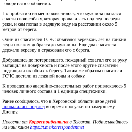
говорится в сообщении.
По прибытию на место выяснилось, что мужчина пытался
спасти свою собаку, которая провалилась под лед посреди
реки, и сам попал в ледяную воду на расстоянии около 5
метров от берега.
Один из спасателей ГСЧС обвязался веревкой, лег на тонкий
лед и ползком добрался до мужчины. Еще два спасателя
держали веревку и страховали его с берега.
Добравшись до потерпевшего, пожарный схватил его за руку,
вытащил на поверхность и после этого другие спасатели
подтащили их обоих к берегу. Таким же образом спасатели
ГСЧС достали из ледяной воды и собаку.
К проведению аварийно-спасательных работ привлекалось 5
человек личного состава и 1 единица спецтехники.
Ранее сообщалось, что в Херсонской области двое детей
провалились под лед
во время прогулки по замерзшему
Днепру.
Новости от
Корреспондент.net
в Telegram. Подписывайтесь
на наш канал
https://t.me/korrespondentnet