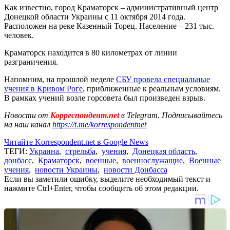
Как известно, город Краматорск – административный центр
Донецкой области Украины с 11 октября 2014 года.
Расположен на реке Казенный Торец. Население – 231 тыс.
человек.
Краматорск находится в 80 километрах от линии
разграничения.
Напомним, на прошлой неделе
СБУ провела специальные
учения в Кривом Роге
, приближенные к реальным условиям.
В рамках учений возле горсовета был произведен взрыв.
Новости от
Корреспондент.net
в Telegram. Подписывайтесь
на наш канал
https://t.me/korrespondentnet
Читайте Korrespondent.net в Google News
ТЕГИ:
Украина
,
стрельба
,
учения
,
Донецкая область
,
донбасс
,
Краматорск
,
военные
,
военнослужащие
,
Военные
учения
,
новости Украины
,
новости Донбасса
Если вы заметили ошибку, выделите необходимый текст и
нажмите Ctrl+Enter, чтобы сообщить об этом редакции.