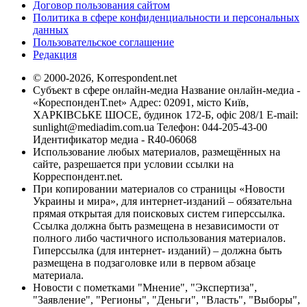
Договор пользования сайтом
Политика в сфере конфиденциальности и персональных
данных
Пользовательское соглашение
Редакция
© 2000-2026, Korrespondent.net
Субъект в сфере онлайн-медиа Название онлайн-медиа -
«КореспонденТ.net» Адрес: 02091, місто Київ,
ХАРКІВСЬКЕ ШОСЕ, будинок 172-Б, офіс 208/1 E-mail:
sunlight@mediadim.com.ua
Телефон: 044-205-43-00
Идентификатор медиа - R40-06068
Использование любых материалов, размещённых на
сайте, разрешается при условии ссылки на
Корреспондент.net.
При копировании материалов со страницы «Новости
Украины и мира», для интернет-изданий – обязательна
прямая открытая для поисковых систем гиперссылка.
Ссылка должна быть размещена в независимости от
полного либо частичного использования материалов.
Гиперссылка (для интернет- изданий) – должна быть
размещена в подзаголовке или в первом абзаце
материала.
Новости с пометками "Мнение", "Экспертиза",
"Заявление", "Регионы", "Деньги", "Власть", "Выборы",