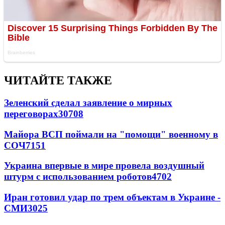
ЧИТАЙТЕ ТАКЖЕ
Зеленский сделал заявление о мирных
переговорах
30708
Майора ВСП поймали на "помощи" военному в
СОЧ
7151
Украина впервые в мире провела воздушный
штурм с использованием роботов
4702
Иран готовил удар по трем объектам в Украине -
СМИ
3025