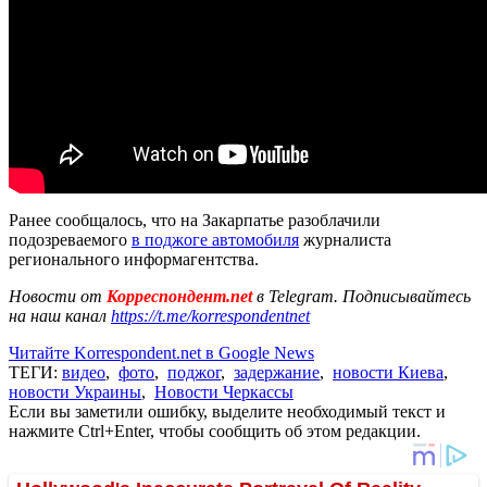
Ранее сообщалось, что на Закарпатье разоблачили
подозреваемого
в поджоге автомобиля
журналиста
регионального информагентства.
Новости от
Корреспондент.net
в Telegram. Подписывайтесь
на наш канал
https://t.me/korrespondentnet
Читайте Korrespondent.net в Google News
ТЕГИ:
видео
,
фото
,
поджог
,
задержание
,
новости Киева
,
новости Украины
,
Новости Черкассы
Если вы заметили ошибку, выделите необходимый текст и
нажмите Ctrl+Enter, чтобы сообщить об этом редакции.