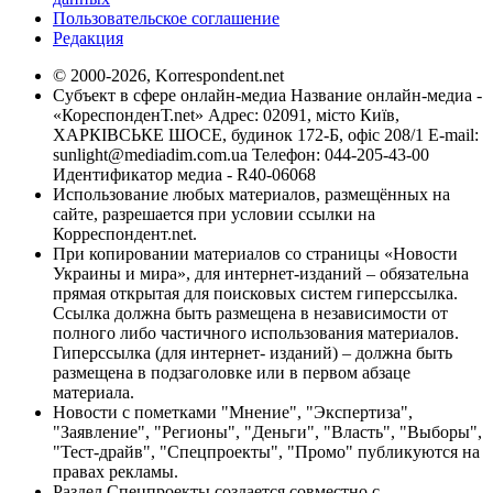
Пользовательское соглашение
Редакция
© 2000-2026, Korrespondent.net
Субъект в сфере онлайн-медиа Название онлайн-медиа -
«КореспонденТ.net» Адрес: 02091, місто Київ,
ХАРКІВСЬКЕ ШОСЕ, будинок 172-Б, офіс 208/1 E-mail:
sunlight@mediadim.com.ua
Телефон: 044-205-43-00
Идентификатор медиа - R40-06068
Использование любых материалов, размещённых на
сайте, разрешается при условии ссылки на
Корреспондент.net.
При копировании материалов со страницы «Новости
Украины и мира», для интернет-изданий – обязательна
прямая открытая для поисковых систем гиперссылка.
Ссылка должна быть размещена в независимости от
полного либо частичного использования материалов.
Гиперссылка (для интернет- изданий) – должна быть
размещена в подзаголовке или в первом абзаце
материала.
Новости с пометками "Мнение", "Экспертиза",
"Заявление", "Регионы", "Деньги", "Власть", "Выборы",
"Тест-драйв", "Спецпроекты", "Промо" публикуются на
правах рекламы.
Раздел Спецпроекты создается совместно с