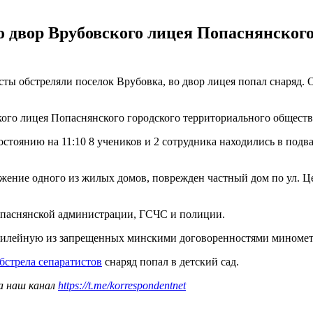
о двор Врубовского лицея Попаснянского
исты обстреляли поселок Врубовка, во двор лицея попал снаряд.
ского лицея Попаснянского городского территориального обществ
остоянию на 11:10 8 учеников и 2 сотрудника находились в подв
жение одного из жилых домов, поврежден частный дом по ул. Це
опаснянской администрации, ГСЧС и полиции.
илейную из запрещенных минскими договоренностями миномето
бстрела сепаратистов
снаряд попал в детский сад.
а наш канал
https://t.me/korrespondentnet