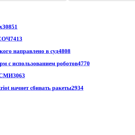
х
30851
 СОЧ
7413
кого направлено в суд
4808
рм с использованием роботов
4770
- СМИ
3063
triot начнет сбивать ракеты
2934