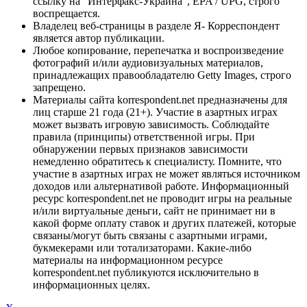
ссылку на "Интерфакс-Украина", EPA / UPG, строго
воспрещается.
Владелец веб-страницы в разделе Я- Корреспондент
является автор публикации.
Любое копирование, перепечатка и воспроизведение
фотографий и/или аудиовизуальных материалов,
принадлежащих правообладателю Getty Images, строго
запрещено.
Материалы сайта korrespondent.net предназначены для
лиц старше 21 года (21+). Участие в азартных играх
может вызвать игровую зависимость. Соблюдайте
правила (принципы) ответственной игры. При
обнаружении первых признаков зависимости
немедленно обратитесь к специалисту. Помните, что
участие в азартных играх не может являться источником
доходов или альтернативой работе. Информационный
ресурс korrespondent.net не проводит игры на реальные
и/или виртуальные деньги, сайт не принимает ни в
какой форме оплату ставок и других платежей, которые
связаны/могут быть связаны с азартными играми,
букмекерами или тотализаторами. Какие-либо
материалы на информационном ресурсе
korrespondent.net публикуются исключительно в
информационных целях.