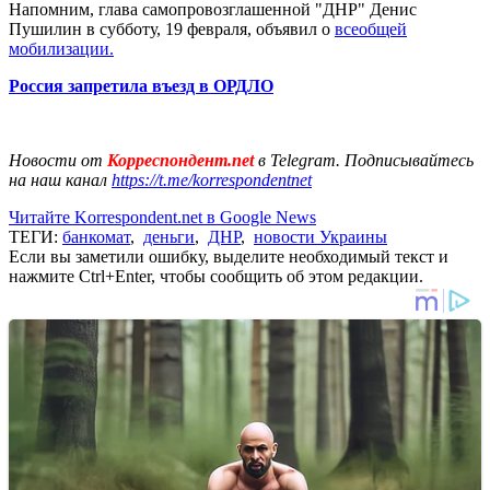
Напомним, глава самопровозглашенной "ДНР" Денис
Пушилин в субботу, 19 февраля, объявил о
всеобщей
мобилизации.
Россия запретила въезд в ОРДЛО
Новости от
Корреспондент.net
в Telegram. Подписывайтесь
на наш канал
https://t.me/korrespondentnet
Читайте Korrespondent.net в Google News
ТЕГИ:
банкомат
,
деньги
,
ДНР
,
новости Украины
Если вы заметили ошибку, выделите необходимый текст и
нажмите Ctrl+Enter, чтобы сообщить об этом редакции.