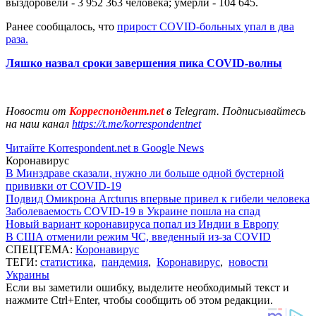
выздоровели - 3 952 363 человека; умерли - 104 645.
Ранее сообщалось, что
прирост COVID-больных упал в два
раза.
Ляшко назвал сроки завершения пика COVID-волны
Новости от
Корреспондент.net
в Telegram. Подписывайтесь
на наш канал
https://t.me/korrespondentnet
Читайте Korrespondent.net в Google News
Коронавирус
В Минздраве сказали, нужно ли больше одной бустерной
прививки от COVID-19
Подвид Омикрона Arcturus впервые привел к гибели человека
Заболеваемость COVID-19 в Украине пошла на спад
Новый вариант коронавируса попал из Индии в Европу
В США отменили режим ЧС, введенный из-за COVID
СПЕЦТЕМА:
Коронавирус
ТЕГИ:
статистика
,
пандемия
,
Коронавирус
,
новости
Украины
Если вы заметили ошибку, выделите необходимый текст и
нажмите Ctrl+Enter, чтобы сообщить об этом редакции.