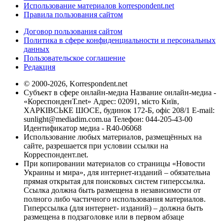
Использование материалов korrespondent.net
Правила пользования сайтом
Договор пользования сайтом
Политика в сфере конфиденциальности и персональных
данных
Пользовательское соглашение
Редакция
© 2000-2026, Korrespondent.net
Субъект в сфере онлайн-медиа Название онлайн-медиа -
«КореспонденТ.net» Адрес: 02091, місто Київ,
ХАРКІВСЬКЕ ШОСЕ, будинок 172-Б, офіс 208/1 E-mail:
sunlight@mediadim.com.ua
Телефон: 044-205-43-00
Идентификатор медиа - R40-06068
Использование любых материалов, размещённых на
сайте, разрешается при условии ссылки на
Корреспондент.net.
При копировании материалов со страницы «Новости
Украины и мира», для интернет-изданий – обязательна
прямая открытая для поисковых систем гиперссылка.
Ссылка должна быть размещена в независимости от
полного либо частичного использования материалов.
Гиперссылка (для интернет- изданий) – должна быть
размещена в подзаголовке или в первом абзаце