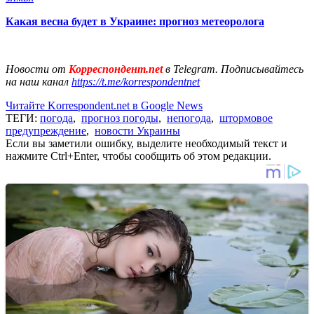
Какая весна будет в Украине: прогноз метеоролога
Новости от
Корреспондент.net
в Telegram. Подписывайтесь
на наш канал
https://t.me/korrespondentnet
Читайте Korrespondent.net в Google News
ТЕГИ:
погода
,
прогноз погоды
,
непогода
,
штормовое
предупреждение
,
новости Украины
Если вы заметили ошибку, выделите необходимый текст и
нажмите Ctrl+Enter, чтобы сообщить об этом редакции.