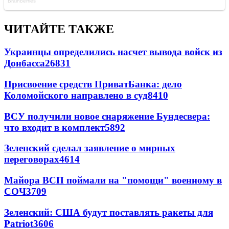
ЧИТАЙТЕ ТАКЖЕ
Украинцы определились насчет вывода войск из
Донбасса
26831
Присвоение средств ПриватБанка: дело
Коломойского направлено в суд
8410
ВСУ получили новое снаряжение Бундесвера:
что входит в комплект
5892
Зеленский сделал заявление о мирных
переговорах
4614
Майора ВСП поймали на "помощи" военному в
СОЧ
3709
Зеленский: США будут поставлять ракеты для
Patriot
3606