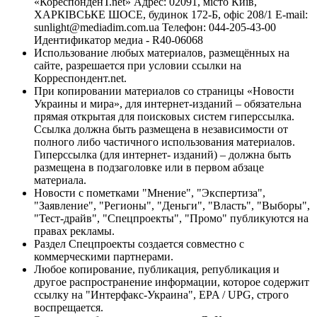
«КореспонденТ.net» Адрес: 02091, місто Київ,
ХАРКІВСЬКЕ ШОСЕ, будинок 172-Б, офіс 208/1 E-mail:
sunlight@mediadim.com.ua
Телефон: 044-205-43-00
Идентификатор медиа - R40-06068
Использование любых материалов, размещённых на
сайте, разрешается при условии ссылки на
Корреспондент.net.
При копировании материалов со страницы «Новости
Украины и мира», для интернет-изданий – обязательна
прямая открытая для поисковых систем гиперссылка.
Ссылка должна быть размещена в независимости от
полного либо частичного использования материалов.
Гиперссылка (для интернет- изданий) – должна быть
размещена в подзаголовке или в первом абзаце
материала.
Новости с пометками "Мнение", "Экспертиза",
"Заявление", "Регионы", "Деньги", "Власть", "Выборы",
"Тест-драйв", "Спецпроекты", "Промо" публикуются на
правах рекламы.
Раздел Спецпроекты создается совместно с
коммерческими партнерами.
Любое копирование, публикация, републикация и
другое распространение информации, которое содержит
ссылку на "Интерфакс-Украина", EPA / UPG, строго
воспрещается.