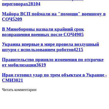
переговорах
28104
Майора ВСП поймали на "помощи" военному в
СОЧ
5209
В Минобороны назвали крайний срок
возвращения военных после СОЧ
4905
Украина впервые в мире провела воздушный
штурм с использованием роботов
4215
Правительство приняло изменения по отсрочке
от мобилизации
3619
Иран готовил удар по трем объектам в Украине -
СМИ
3021
Читать комментарии