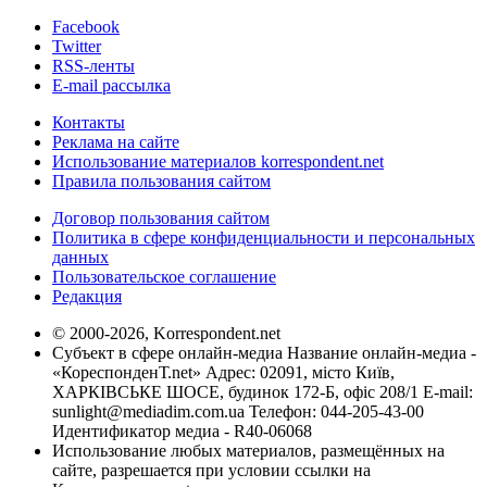
Facebook
Twitter
RSS-ленты
E-mail рассылка
Контакты
Реклама на сайте
Использование материалов korrespondent.net
Правила пользования сайтом
Договор пользования сайтом
Политика в сфере конфиденциальности и персональных
данных
Пользовательское соглашение
Редакция
© 2000-2026, Korrespondent.net
Субъект в сфере онлайн-медиа Название онлайн-медиа -
«КореспонденТ.net» Адрес: 02091, місто Київ,
ХАРКІВСЬКЕ ШОСЕ, будинок 172-Б, офіс 208/1 E-mail:
sunlight@mediadim.com.ua
Телефон: 044-205-43-00
Идентификатор медиа - R40-06068
Использование любых материалов, размещённых на
сайте, разрешается при условии ссылки на