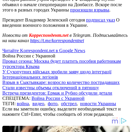
объявил о начале спецоперации на Донбассе. Вскоре после
этого в разных городах Украины
произошли взрывы
.
Президент Владимир Зеленский сегодня
подписал указ
О
введении военного положения в Украине.
Новости от
Корреспондент.net
в Telegram. Подписывайтесь
на наш канал
https://t.me/korrespondentnet
Читайте Korrespondent.net в Google News
Война России с Украиной
Провал сезона: Москва будет платить пособия работникам
турсектора Крыма
У Сухопутних військах зробили заяву щодо інтеграції
Інтернаціональних легіонів
Взрыв в Сыктывкаре: возросло количество пострадавших
Стали известны объемы отключений в пятницу
Встреча президентов: Ермак и Рубио обсудили детали
СПЕЦТЕМА:
Война России с Украиной
ТЕГИ:
война
,
видео
,
фото
,
обстрел
,
новости Украины
Если вы заметили ошибку, выделите необходимый текст и
нажмите Ctrl+Enter, чтобы сообщить об этом редакции.