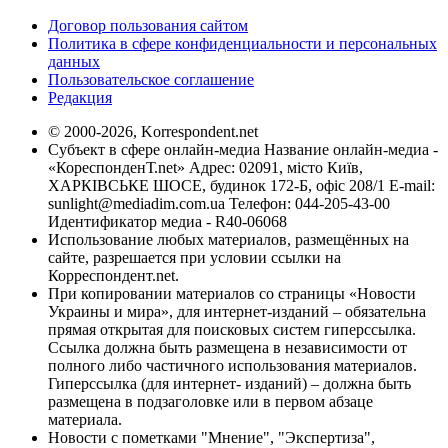
Договор пользования сайтом
Политика в сфере конфиденциальности и персональных
данных
Пользовательское соглашение
Редакция
© 2000-2026, Korrespondent.net
Субъект в сфере онлайн-медиа Название онлайн-медиа -
«КореспонденТ.net» Адрес: 02091, місто Київ,
ХАРКІВСЬКЕ ШОСЕ, будинок 172-Б, офіс 208/1 E-mail:
sunlight@mediadim.com.ua
Телефон: 044-205-43-00
Идентификатор медиа - R40-06068
Использование любых материалов, размещённых на
сайте, разрешается при условии ссылки на
Корреспондент.net.
При копировании материалов со страницы «Новости
Украины и мира», для интернет-изданий – обязательна
прямая открытая для поисковых систем гиперссылка.
Ссылка должна быть размещена в независимости от
полного либо частичного использования материалов.
Гиперссылка (для интернет- изданий) – должна быть
размещена в подзаголовке или в первом абзаце
материала.
Новости с пометками "Мнение", "Экспертиза",