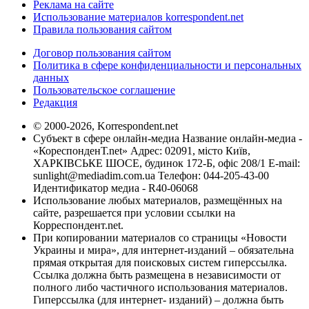
Реклама на сайте
Использование материалов korrespondent.net
Правила пользования сайтом
Договор пользования сайтом
Политика в сфере конфиденциальности и персональных
данных
Пользовательское соглашение
Редакция
© 2000-2026, Korrespondent.net
Субъект в сфере онлайн-медиа Название онлайн-медиа -
«КореспонденТ.net» Адрес: 02091, місто Київ,
ХАРКІВСЬКЕ ШОСЕ, будинок 172-Б, офіс 208/1 E-mail:
sunlight@mediadim.com.ua
Телефон: 044-205-43-00
Идентификатор медиа - R40-06068
Использование любых материалов, размещённых на
сайте, разрешается при условии ссылки на
Корреспондент.net.
При копировании материалов со страницы «Новости
Украины и мира», для интернет-изданий – обязательна
прямая открытая для поисковых систем гиперссылка.
Ссылка должна быть размещена в независимости от
полного либо частичного использования материалов.
Гиперссылка (для интернет- изданий) – должна быть