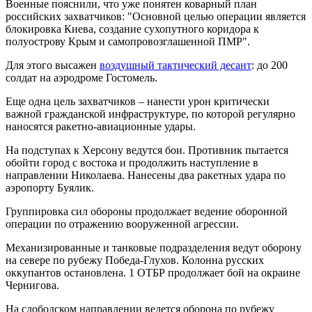
Военные пояснили, что уже понятен коварный план
российских захватчиков: "Основной целью операции является
блокировка Киева, создание сухопутного коридора к
полуострову Крым и самопровозглашенной ПМР".
Для этого высажен
воздушный тактический десант
: до 200
солдат на аэродроме Гостомель.
Еще одна цель захватчиков – нанести урон критически
важной гражданской инфраструктуре, по которой регулярно
наносятся ракетно-авиационные удары.
На подступах к Херсону ведутся бои. Противник пытается
обойти город с востока и продолжить наступление в
направлении Николаева. Нанесены два ракетных удара по
аэропорту Буялик.
Группировка сил обороны продолжает ведение оборонной
операции по отражению вооруженной агрессии.
Механизированные и танковые подразделения ведут оборону
на севере по рубежу Победа-Глухов. Колонна русских
оккупантов остановлена. 1 ОТБР продолжает бой на окраине
Чернигова.
На слободском направлении ведется оборона по рубежу