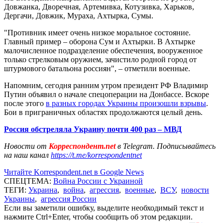
Довжанка, Дворечная, Артемивка, Котузивка, Харьков,
Дергачи, Довжик, Мураха, Ахтырка, Сумы.
"Противник имеет очень низкое моральное состояние.
Главный пример – оборона Сум и Ахтырки. В Ахтырке
малочисленное подразделение обеспечения, вооруженное
только стрелковым оружием, зачистило родной город от
штурмового батальона россиян", – отметили военные.
Напомним, сегодня ранним утром президент РФ Владимир
Путин объявил о начале спецоперации на Донбассе. Вскоре
после этого
в разных городах Украины произошли взрывы
.
Бои в приграничных областях продолжаются целый день.
Россия обстреляла Украину почти 400 раз – МВД
Новости от
Корреспондент.net
в Telegram. Подписывайтесь
на наш канал
https://t.me/korrespondentnet
Читайте Korrespondent.net в Google News
СПЕЦТЕМА:
Война России с Украиной
ТЕГИ:
Украина
,
война
,
агрессия
,
военные
,
ВСУ
,
новости
Украины
,
агрессия России
Если вы заметили ошибку, выделите необходимый текст и
нажмите Ctrl+Enter, чтобы сообщить об этом редакции.