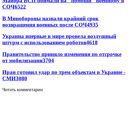
Майора ВСП поймали на "помощи" военному в
СОЧ
6522
В Минобороны назвали крайний срок
возвращения военных после СОЧ
4935
Украина впервые в мире провела воздушный
штурм с использованием роботов
4618
Правительство приняло изменения по отсрочке
от мобилизации
3704
Иран готовил удар по трем объектам в Украине -
СМИ
3080
Читать комментарии