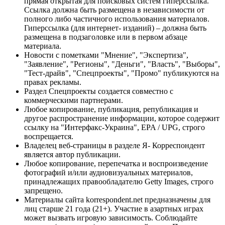
прямая открытая для поисковых систем гиперссылка.
Ссылка должна быть размещена в независимости от
полного либо частичного использования материалов.
Гиперссылка (для интернет- изданий) – должна быть
размещена в подзаголовке или в первом абзаце
материала.
Новости с пометками "Мнение", "Экспертиза",
"Заявление", "Регионы", "Деньги", "Власть", "Выборы",
"Тест-драйв", "Спецпроекты", "Промо" публикуются на
правах рекламы.
Раздел Спецпроекты создается совместно с
коммерческими партнерами.
Любое копирование, публикация, републикация и
другое распространение информации, которое содержит
ссылку на "Интерфакс-Украина", EPA / UPG, строго
воспрещается.
Владелец веб-страницы в разделе Я- Корреспондент
является автор публикации.
Любое копирование, перепечатка и воспроизведение
фотографий и/или аудиовизуальных материалов,
принадлежащих правообладателю Getty Images, строго
запрещено.
Материалы сайта korrespondent.net предназначены для
лиц старше 21 года (21+). Участие в азартных играх
может вызвать игровую зависимость. Соблюдайте