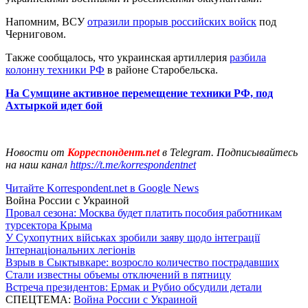
Напомним, ВСУ
отразили прорыв российских войск
под
Черниговом.
Также сообщалось, что украинская артиллерия
разбила
колонну техники РФ
в районе Старобельска.
На Сумщине активное перемещение техники РФ, под
Ахтыркой идет бой
Новости от
Корреспондент.net
в Telegram. Подписывайтесь
на наш канал
https://t.me/korrespondentnet
Читайте Korrespondent.net в Google News
Война России с Украиной
Провал сезона: Москва будет платить пособия работникам
турсектора Крыма
У Сухопутних військах зробили заяву щодо інтеграції
Інтернаціональних легіонів
Взрыв в Сыктывкаре: возросло количество пострадавших
Стали известны объемы отключений в пятницу
Встреча президентов: Ермак и Рубио обсудили детали
СПЕЦТЕМА:
Война России с Украиной