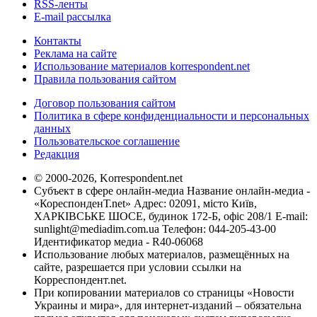
RSS-ленты
E-mail рассылка
Контакты
Реклама на сайте
Использование материалов korrespondent.net
Правила пользования сайтом
Договор пользования сайтом
Политика в сфере конфиденциальности и персональных
данных
Пользовательское соглашение
Редакция
© 2000-2026, Korrespondent.net
Субъект в сфере онлайн-медиа Название онлайн-медиа -
«КореспонденТ.net» Адрес: 02091, місто Київ,
ХАРКІВСЬКЕ ШОСЕ, будинок 172-Б, офіс 208/1 E-mail:
sunlight@mediadim.com.ua
Телефон: 044-205-43-00
Идентификатор медиа - R40-06068
Использование любых материалов, размещённых на
сайте, разрешается при условии ссылки на
Корреспондент.net.
При копировании материалов со страницы «Новости
Украины и мира», для интернет-изданий – обязательна