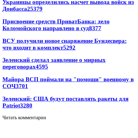
Украинцы определились насчет вывода войск из
Донбасса
25379
Присвоение средств ПриватБанка: дело
Коломойского направлено в суд
8377
ВСУ получили новое снаряжение Бундесвера:
что входит в комплект
5292
Зеленский сделал заявление о мирных
переговорах
4595
Майора ВСП поймали на "помощи" военному в
СОЧ
3701
Зеленский: США будут поставлять ракеты для
Patriot
3280
Читать комментарии