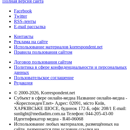
Полная версия сайта
Facebook
Twitter
RSS-ленты
E-mail рассылка
Контакты
Реклама на сайте
Использование материалов korrespondent.net
Правила пользования сайтом
Договор пользования сайтом
Политика в сфере конфиденциальности и персональных
данных
Пользовательское соглашение
Редакция
© 2000-2026, Korrespondent.net
Субъект в сфере онлайн-медиа Название онлайн-медиа -
«КореспонденТ.net» Адрес: 02091, місто Київ,
ХАРКІВСЬКЕ ШОСЕ, будинок 172-Б, офіс 208/1 E-mail:
sunlight@mediadim.com.ua
Телефон: 044-205-43-00
Идентификатор медиа - R40-06068
Использование любых материалов, размещённых на
сайте, разрешается при условии ссылки на