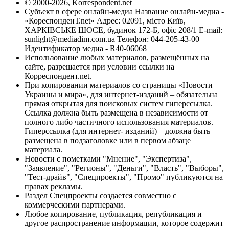
© 2000-2026, Korrespondent.net
Субъект в сфере онлайн-медиа Название онлайн-медиа -
«КореспонденТ.net» Адрес: 02091, місто Київ,
ХАРКІВСЬКЕ ШОСЕ, будинок 172-Б, офіс 208/1 E-mail:
sunlight@mediadim.com.ua
Телефон: 044-205-43-00
Идентификатор медиа - R40-06068
Использование любых материалов, размещённых на
сайте, разрешается при условии ссылки на
Корреспондент.net.
При копировании материалов со страницы «Новости
Украины и мира», для интернет-изданий – обязательна
прямая открытая для поисковых систем гиперссылка.
Ссылка должна быть размещена в независимости от
полного либо частичного использования материалов.
Гиперссылка (для интернет- изданий) – должна быть
размещена в подзаголовке или в первом абзаце
материала.
Новости с пометками "Мнение", "Экспертиза",
"Заявление", "Регионы", "Деньги", "Власть", "Выборы",
"Тест-драйв", "Спецпроекты", "Промо" публикуются на
правах рекламы.
Раздел Спецпроекты создается совместно с
коммерческими партнерами.
Любое копирование, публикация, републикация и
другое распространение информации, которое содержит