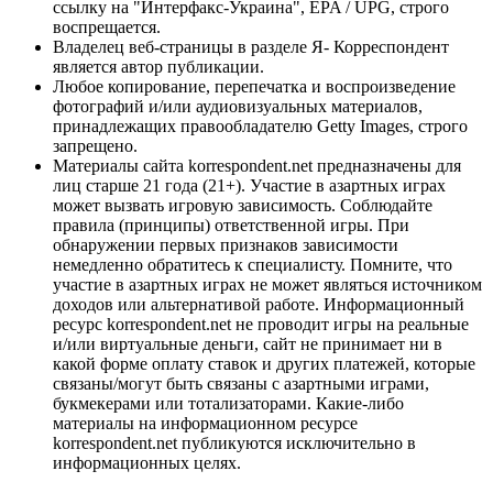
ссылку на "Интерфакс-Украина", EPA / UPG, строго
воспрещается.
Владелец веб-страницы в разделе Я- Корреспондент
является автор публикации.
Любое копирование, перепечатка и воспроизведение
фотографий и/или аудиовизуальных материалов,
принадлежащих правообладателю Getty Images, строго
запрещено.
Материалы сайта korrespondent.net предназначены для
лиц старше 21 года (21+). Участие в азартных играх
может вызвать игровую зависимость. Соблюдайте
правила (принципы) ответственной игры. При
обнаружении первых признаков зависимости
немедленно обратитесь к специалисту. Помните, что
участие в азартных играх не может являться источником
доходов или альтернативой работе. Информационный
ресурс korrespondent.net не проводит игры на реальные
и/или виртуальные деньги, сайт не принимает ни в
какой форме оплату ставок и других платежей, которые
связаны/могут быть связаны с азартными играми,
букмекерами или тотализаторами. Какие-либо
материалы на информационном ресурсе
korrespondent.net публикуются исключительно в
информационных целях.