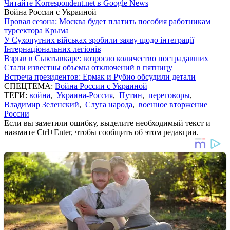
Читайте Korrespondent.net в Google News
Война России с Украиной
Провал сезона: Москва будет платить пособия работникам
турсектора Крыма
У Сухопутних військах зробили заяву щодо інтеграції
Інтернаціональних легіонів
Взрыв в Сыктывкаре: возросло количество пострадавших
Стали известны объемы отключений в пятницу
Встреча президентов: Ермак и Рубио обсудили детали
СПЕЦТЕМА:
Война России с Украиной
ТЕГИ:
война
,
Украина-Россия
,
Путин
,
переговоры
,
Владимир Зеленский
,
Слуга народа
,
военное вторжение
России
Если вы заметили ошибку, выделите необходимый текст и
нажмите Ctrl+Enter, чтобы сообщить об этом редакции.