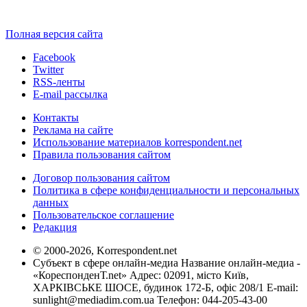
Полная версия сайта
Facebook
Twitter
RSS-ленты
E-mail рассылка
Контакты
Реклама на сайте
Использование материалов korrespondent.net
Правила пользования сайтом
Договор пользования сайтом
Политика в сфере конфиденциальности и персональных
данных
Пользовательское соглашение
Редакция
© 2000-2026, Korrespondent.net
Субъект в сфере онлайн-медиа Название онлайн-медиа -
«КореспонденТ.net» Адрес: 02091, місто Київ,
ХАРКІВСЬКЕ ШОСЕ, будинок 172-Б, офіс 208/1 E-mail:
sunlight@mediadim.com.ua
Телефон: 044-205-43-00