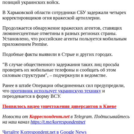
позиций украинских войск.
В Харьковской области сотрудники СБУ задержали четырех
корректировщиков огня вражеской артиллерии.
Продолжается обнаружение вражеских агентов, ставящих
люминесцентные отметины в разных регионах страны.
Установлено, что российские агенты пользуется мобильным
приложением Premise.
Подобные факты выявили в Стрые и других городах.
"В случае общественного задержания таких лиц просьба
проверять их мобильные телефоны и сообщать об этом
силовым структурам", – подчеркнули в ведомстве.
Ранее в штабе Операции объединенных сил предупредили,
что
противник использует украинскую технику
и
переодевается в форму ВСУ.
Появилось видео уничтожения диверсантов в Киеве
Новости от
Корреспондент.net
в Telegram. Подписывайтесь
на наш канал
https://t.me/korrespondentnet
Читайте Korrespondent.net в Google News