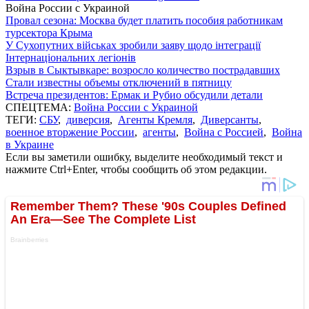
Война России с Украиной
Провал сезона: Москва будет платить пособия работникам
турсектора Крыма
У Сухопутних військах зробили заяву щодо інтеграції
Інтернаціональних легіонів
Взрыв в Сыктывкаре: возросло количество пострадавших
Стали известны объемы отключений в пятницу
Встреча президентов: Ермак и Рубио обсудили детали
СПЕЦТЕМА:
Война России с Украиной
ТЕГИ:
СБУ
,
диверсия
,
Агенты Кремля
,
Диверсанты
,
военное вторжение России
,
агенты
,
Война с Россией
,
Война
в Украине
Если вы заметили ошибку, выделите необходимый текст и
нажмите Ctrl+Enter, чтобы сообщить об этом редакции.