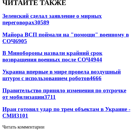
ЧИТАЙТЕ ТАКЖЕ
Зеленский сделал заявление о мирных
переговорах
30589
Майора ВСП поймали на "помощи" военному в
СОЧ
6905
В Минобороны назвали крайний срок
возвращения военных после СОЧ
4944
Украина впервые в мире провела воздушный
штурм с использованием роботов
4666
Правительство приняло изменения по отсрочке
от мобилизации
3711
Иран готовил удар по трем объектам в Украине -
СМИ
3101
Читать комментарии